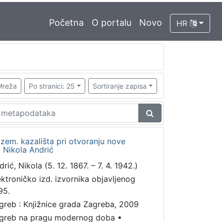
Početna
O portalu
Novo
HR
Mreža
Po stranici: 25
Sortiranje zapisa
em. kazališta pri otvoranju nove
 Nikola Andrić
rić, Nikola (5. 12. 1867. – 7. 4. 1942.)
ektroničko izd. izvornika objavljenog
95.
greb : Knjižnice grada Zagreba, 2009
greb na pragu modernog doba
•