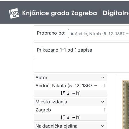
Probrano po:
Andrić, Nikola (5. 12. 1867. –
Prikazano 1-1 od 1 zapisa
Autor
Andrić, Nikola (5. 12. 1867. – 7. 4. 1942.)
1
[1]
Mjesto izdanja
Zagreb
1
[1]
Nakladnička cjelina