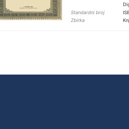
Di
Standardni broj
IS
Zbirka
Kn