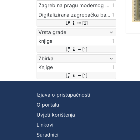
Zagreb na pragu modernog doba
1
Digitalizirana zagrebačka baština
1
[2]
Vrsta građe
knjiga
1
[1]
Zbirka
Knjige
1
[1]
Izjava o pristupačnosti
O portalu
Uvjeti korištenja
Linkovi
Suradnici