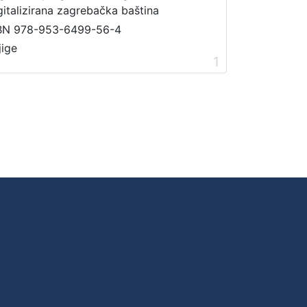
gitalizirana zagrebačka baština
BN 978-953-6499-56-4
jige
1