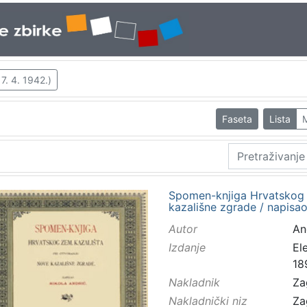
 7. 4. 1942.)
Faseta
Lista
Spomen-knjiga Hrvatskog z
kazališne zgrade / napisao
Autor
And
Izdanje
El
18
Nakladnik
Za
Nakladnički niz
Za