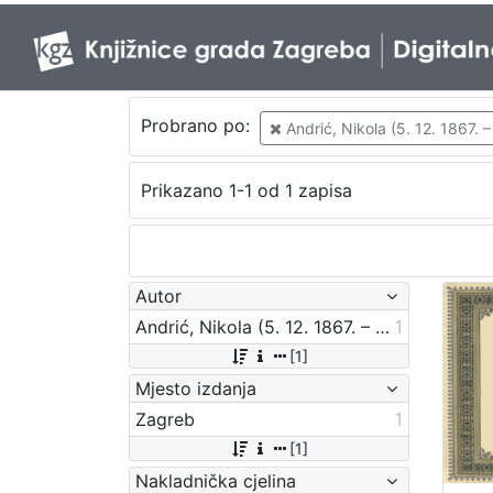
Probrano po:
Andrić, Nikola (5. 12. 1867. –
Prikazano 1-1 od 1 zapisa
Autor
Andrić, Nikola (5. 12. 1867. – 7. 4. 1942.)
1
[1]
Mjesto izdanja
Zagreb
1
[1]
Nakladnička cjelina