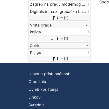
Zagreb na pragu modernog doba
1
Digitalizirana zagrebačka baština
1
[2]
Vrsta građe
knjiga
1
[1]
Zbirka
Knjige
1
[1]
Izjava o pristupačnosti
O portalu
Uvjeti korištenja
Linkovi
Suradnici