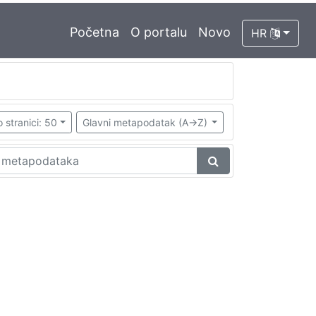
Početna
O portalu
Novo
HR
 stranici: 50
Glavni metapodatak (A->Z)