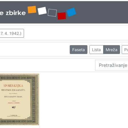
 7. 4. 1942.)
Faseta
Lista
Mreža
Po