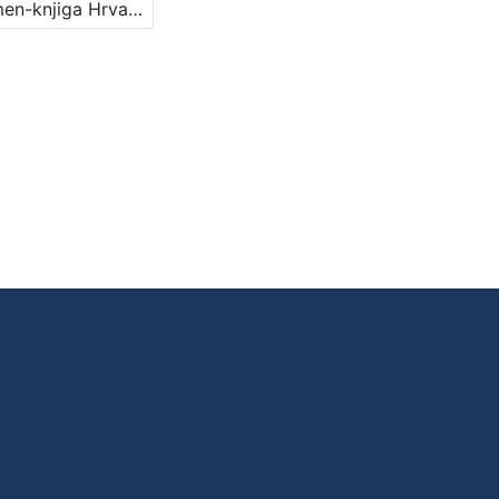
Spomen-knjiga Hrvatskog zem. kazališta pri otvoranju nove kazališne zgrade / napisao Nikola Andrić