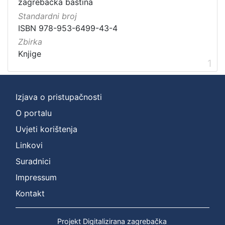
zagrebačka baština
Zbirka
Standardni broj
ISBN 978-953-6499-43-4
Knjige
1
Zbirka
Knjige
1
[
1
]
Izjava o pristupačnosti
O portalu
Uvjeti korištenja
Linkovi
Suradnici
Impressum
Kontakt
Projekt Digitalizirana zagrebačka