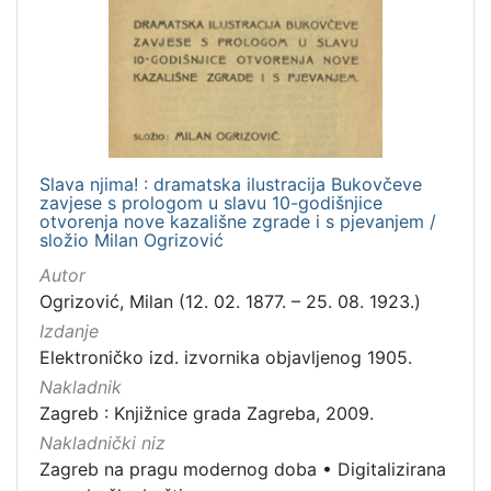
Nakladnička
cjelina
Zagreb na pragu modernog doba
1
Digitalizirana zagrebačka baština
1
Slava njima! : dramatska ilustracija Bukovčeve
zavjese s prologom u slavu 10-godišnjice
[
otvorenja nove kazališne zgrade i s pjevanjem /
2
složio Milan Ogrizović
]
Autor
Vrsta
Ogrizović, Milan (12. 02. 1877. – 25. 08. 1923.)
građe
Izdanje
knjiga
1
Elektroničko izd. izvornika objavljenog 1905.
Nakladnik
Zagreb : Knjižnice grada Zagreba, 2009.
Nakladnički niz
[
1
Zagreb na pragu modernog doba
•
Digitalizirana
]