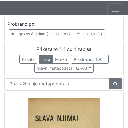
Autor
Probrano po:
Ogrizović, Milan (12. 02. 1877. – 25. 08. 1923.)
1
Ogrizović, Milan (12. 02. 1877. – 25. 08. 1923.)
Prikazano 1-1 od 1 zapisa
[
1
Faseta
Lista
Mreža
Po stranici: 100
]
Glavni metapodatak (Z->A)
Mjesto
izdanja
Zagreb
1
[
1
]