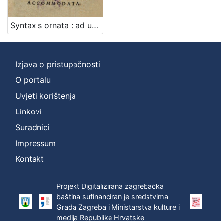
cjelina
Digitalizirana zagrebačka baština
1
Syntaxis ornata : ad usum Croaticae juventutis accommodata / r.p. Francisci Wagner, Soc. Jesu
Izdanja zagrebačkih tiskara 17. i 18. stoljeća
1
Izjava o pristupačnosti
O portalu
[
2
Uvjeti korištenja
]
Linkovi
Vrsta
Suradnici
građe
Impressum
knjiga
1
Kontakt
Projekt Digitalizirana zagrebačka
[
baština sufinanciran je sredstvima
1
Grada Zagreba i Ministarstva kulture i
]
medija Republike Hrvatske