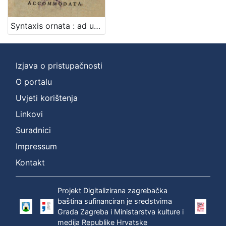
cjelina
Digitalizirana zagrebačka baština
1
Syntaxis ornata : ad usum Croaticae juventutis accommodata / r.p. Francisci Wagner, Soc. Jesu
Izdanja zagrebačkih tiskara 17. i 18. stoljeća
1
Izjava o pristupačnosti
O portalu
[
2
Uvjeti korištenja
]
Linkovi
Vrsta
Suradnici
građe
Impressum
knjiga
1
Kontakt
Projekt Digitalizirana zagrebačka
[
baština sufinanciran je sredstvima
1
Grada Zagreba i Ministarstva kulture i
]
medija Republike Hrvatske