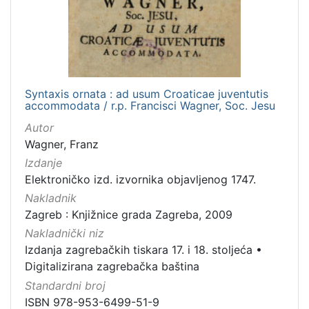
cjelina
Izdanja zagrebačkih tiskara 17. i 18. stoljeća
1
Digitalizirana zagrebačka baština
1
Syntaxis ornata : ad usum Croaticae juventutis
accommodata / r.p. Francisci Wagner, Soc. Jesu
[
Autor
2
Wagner, Franz
]
Izdanje
Vrsta
Elektroničko izd. izvornika objavljenog 1747.
građe
Nakladnik
knjiga
1
Zagreb : Knjižnice grada Zagreba, 2009
Nakladnički niz
Izdanja zagrebačkih tiskara 17. i 18. stoljeća
•
[
Digitalizirana zagrebačka baština
1
Standardni broj
]
ISBN 978-953-6499-51-9