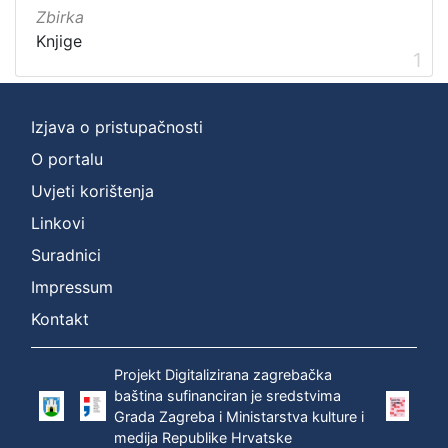
Zbirka
Zbirka
Knjige
1
Knjige
1
[
Izjava o pristupačnosti
1
O portalu
]
Uvjeti korištenja
Linkovi
Suradnici
Impressum
Kontakt
Projekt Digitalizirana zagrebačka
baština sufinanciran je sredstvima
Grada Zagreba i Ministarstva kulture i
medija Republike Hrvatske