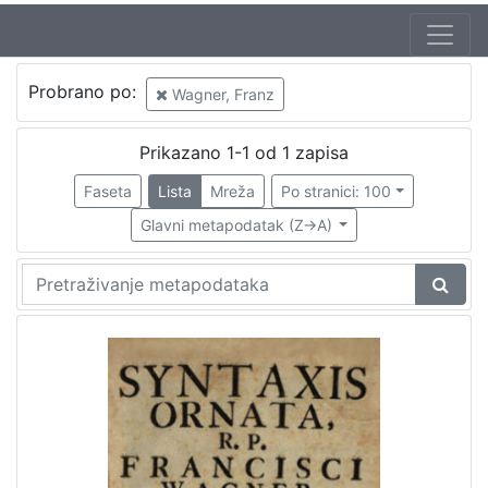
Autor
Probrano po:
Wagner, Franz
Wagner, Franz
1
Prikazano 1-1 od 1 zapisa
Faseta
Lista
Mreža
Po stranici: 100
[
1
Glavni metapodatak (Z->A)
]
Jezik
latinski
1
[
1
]
Nakladnička