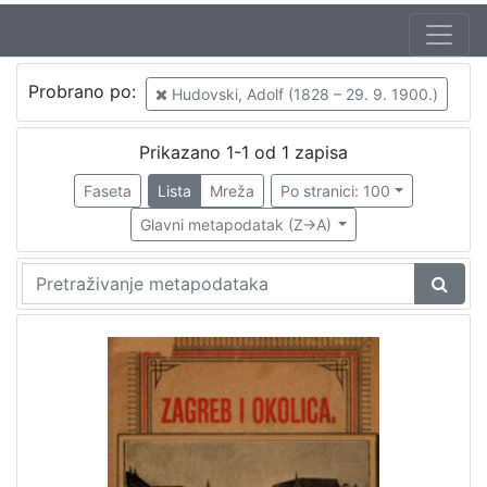
Autor
Probrano po:
Hudovski, Adolf (1828 – 29. 9. 1900.)
Hudovski, Adolf (1828 – 29. 9. 1900.)
1
Prikazano 1-1 od 1 zapisa
Faseta
Lista
Mreža
Po stranici: 100
[
1
Glavni metapodatak (Z->A)
]
Mjesto
izdanja
Zagreb
1
[
1
]