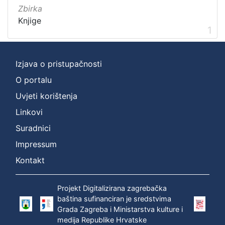
Zbirka
Zbirka
Knjige
Knjige
1
1
Izjava o pristupačnosti
[
O portalu
1
]
Uvjeti korištenja
Linkovi
Suradnici
Impressum
Kontakt
Projekt Digitalizirana zagrebačka
baština sufinanciran je sredstvima
Grada Zagreba i Ministarstva kulture i
medija Republike Hrvatske