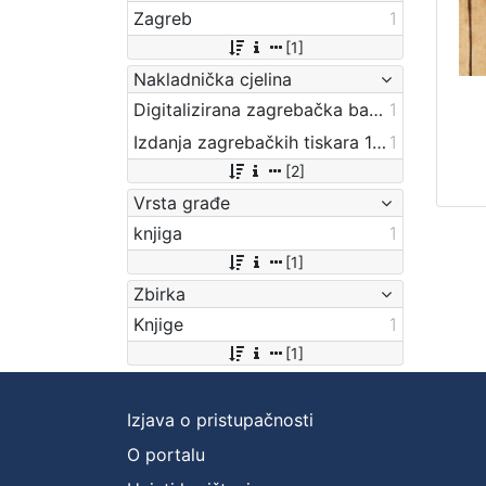
Zagreb
1
[1]
Nakladnička cjelina
Digitalizirana zagrebačka baština
1
Izdanja zagrebačkih tiskara 17. i 18. stoljeća
1
[2]
Vrsta građe
knjiga
1
[1]
Zbirka
Knjige
1
[1]
Izjava o pristupačnosti
O portalu