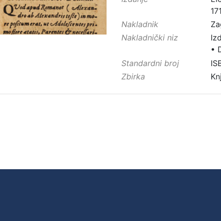
17
Nakladnik
Za
Nakladnički niz
Iz
•
Standardni broj
IS
Zbirka
Kn