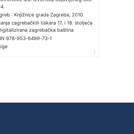
14.
greb : Knjižnice grada Zagreba, 2010.
danja zagrebačkih tiskara 17. i 18. stoljeća
Digitalizirana zagrebačka baština
BN 978-953-6499-73-1
jige
1