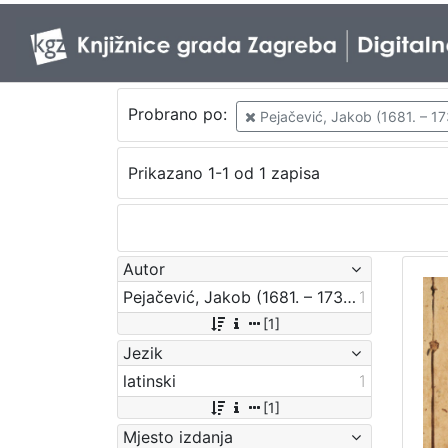
Probrano po:
Pejačević, Jakob (1681. – 17
Prikazano 1-1 od 1 zapisa
Autor
Pejačević, Jakob (1681. – 1738.)
1
[1]
Jezik
latinski
1
[1]
Mjesto izdanja