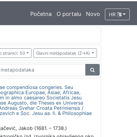
Početna
O portalu
Novo
HR
o stranici: 50
Glavni metapodatak (Z->A)
iae compendiosa congeries. Seu
graphica Europae, Asiae, Africae,
m in almo caesareo Societatis Jesu
se Augusto, die Theses ex Universa
 Andreas Svehar Croata Petriniensis /
zevich e Soc. Jesu aa. ll. & Philosophiae
jačević, Jakob (1681. – 1738.)
ektroničko izd. izvornika objavljenog oko