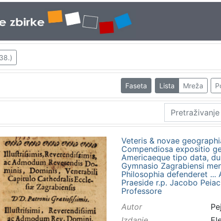
38.)
Faseta
Lista
Mreža
P
Veteris & novae geograph
Compendiosa expositio geo
Americaeque tipo data, du
Gymnasio Zagrabiensi men
Philosophia defenderet ...
Praeside r.p. Jacobo Peiac
Professore
Autor
Pe
Izdanje
El