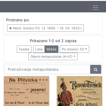
Autor
Probrano po:
Albini, Srećko (10. 12. 1869. – 18. 04. 1933.)
2
Albini, Srećko (10. 12. 1869. – 18. 04. 1933.)
Prikazano 1-2 od 2 zapisa
[
1
Faseta
Lista
Mreža
Po stranici: 50
]
Glavni metapodatak (A->Z)
Jezik
njemački
2
francuski
1
[
2
]