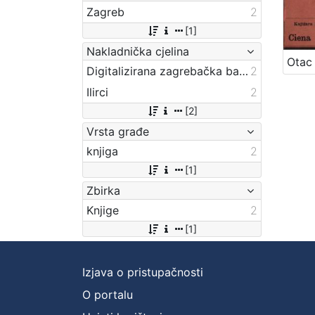
Zagreb
2
[1]
Nakladnička cjelina
Digitalizirana zagrebačka baština
2
Ilirci
2
[2]
Vrsta građe
knjiga
2
[1]
Zbirka
Knjige
2
[1]
Izjava o pristupačnosti
O portalu