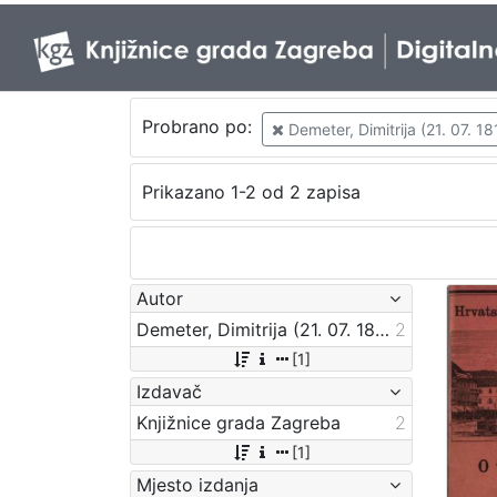
Probrano po:
Demeter, Dimitrija (21. 07. 18
Prikazano 1-2 od 2 zapisa
Autor
Demeter, Dimitrija (21. 07. 1811. – 24. 06. 1872.)
2
[1]
Izdavač
Knjižnice grada Zagreba
2
[1]
Mjesto izdanja