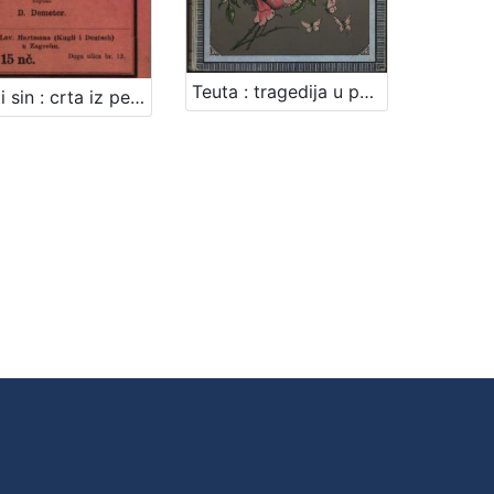
Teuta : tragedija u pet čina ; Grobničko polje : pjesan / Dimitrija Demeter
Otac i sin : crta iz petnajstog vieka / pripovieda ju D. Demeter