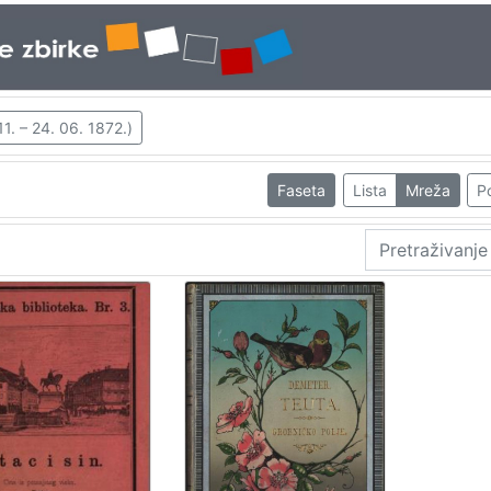
11. – 24. 06. 1872.)
Faseta
Lista
Mreža
Po