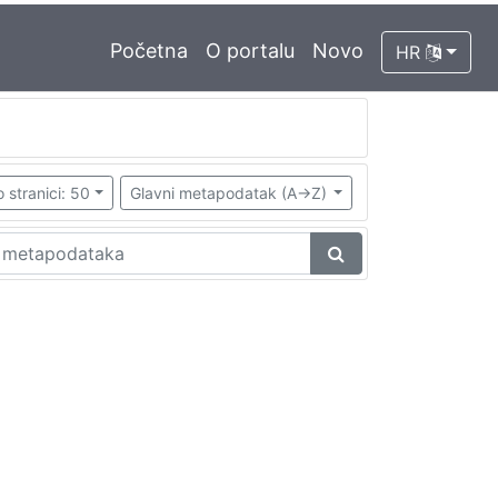
Početna
O portalu
Novo
HR
 stranici: 50
Glavni metapodatak (A->Z)