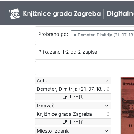
Probrano po:
Demeter, Dimitrija (21. 07. 18
Prikazano 1-2 od 2 zapisa
Autor
Demeter, Dimitrija (21. 07. 1811. – 24. 06. 1872.)
2
[1]
Izdavač
Knjižnice grada Zagreba
2
[1]
Mjesto izdanja