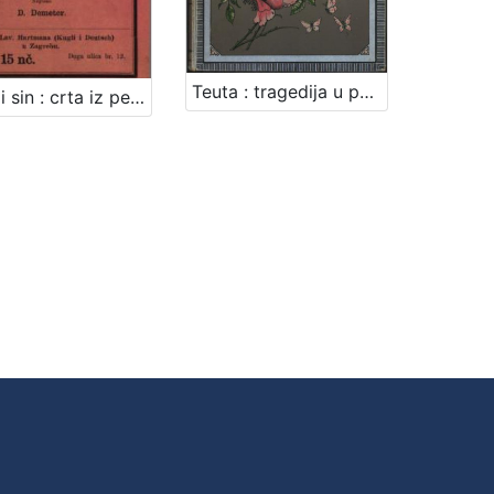
Teuta : tragedija u pet čina ; Grobničko polje : pjesan / Dimitrija Demeter
Otac i sin : crta iz petnajstog vieka / pripovieda ju D. Demeter