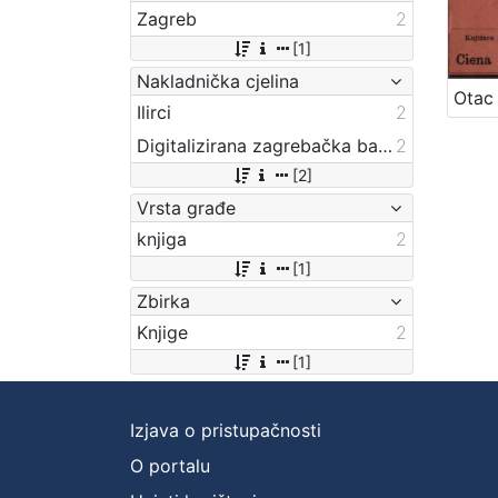
Zagreb
2
[1]
Nakladnička cjelina
Ilirci
2
Digitalizirana zagrebačka baština
2
[2]
Vrsta građe
knjiga
2
[1]
Zbirka
Knjige
2
[1]
Izjava o pristupačnosti
O portalu