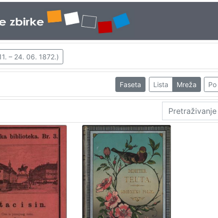
11. – 24. 06. 1872.)
Faseta
Lista
Mreža
Po 