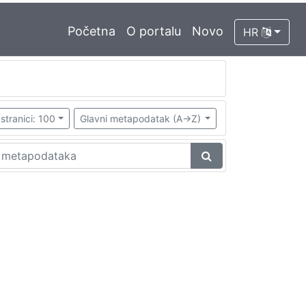
Početna
O portalu
Novo
HR
stranici: 100
Glavni metapodatak (A->Z)