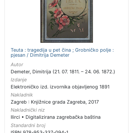
izdanja
Zagreb
2
[
1
Teuta : tragedija u pet čina ; Grobničko polje :
]
pjesan / Dimitrija Demeter
Nakladnička
Autor
cjelina
Demeter, Dimitrija (21. 07. 1811. – 24. 06. 1872.)
Digitalizirana zagrebačka baština
2
Izdanje
Ilirci
2
Elektroničko izd. izvornika objavljenog 1891
Nakladnik
Zagreb : Knjižnice grada Zagreba, 2017
Nakladnički niz
[
Ilirci
•
Digitalizirana zagrebačka baština
2
Standardni broj
]
ISBN 978-953-337-094-1