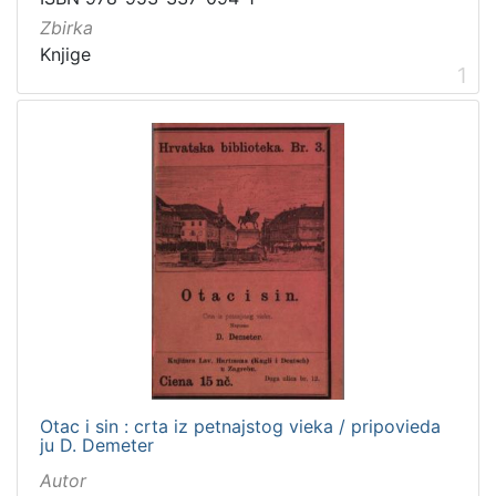
Vrsta
Zbirka
građe
Knjige
knjiga
2
1
[
1
]
Zbirka
Knjige
2
[
1
]
Otac i sin : crta iz petnajstog vieka / pripovieda
ju D. Demeter
Autor