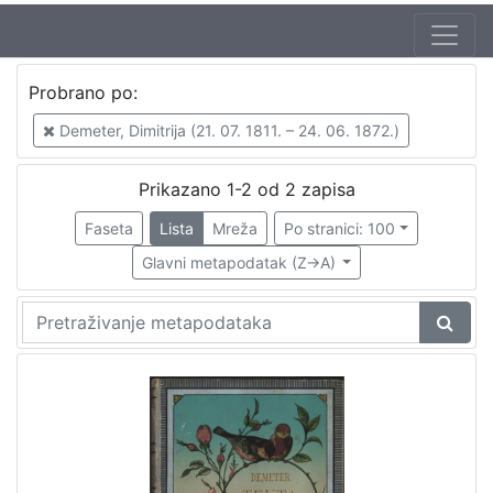
Autor
Probrano po:
Demeter, Dimitrija (21. 07. 1811. – 24. 06. 1872.)
2
Demeter, Dimitrija (21. 07. 1811. – 24. 06. 1872.)
Prikazano 1-2 od 2 zapisa
[
1
Faseta
Lista
Mreža
Po stranici: 100
]
Glavni metapodatak (Z->A)
Izdavač
Knjižnice grada Zagreba
2
[
1
]
Mjesto