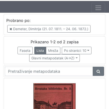
Autor
Probrano po:
Demeter, Dimitrija (21. 07. 1811. – 24. 06. 1872.)
2
Demeter, Dimitrija (21. 07. 1811. – 24. 06. 1872.)
Prikazano 1-2 od 2 zapisa
[
1
Faseta
Lista
Mreža
Po stranici: 10
]
Glavni metapodatak (A->Z)
Izdavač
Knjižnice grada Zagreba
2
[
1
]
Mjesto