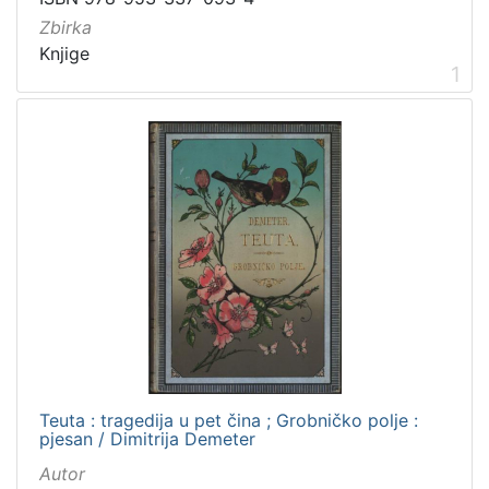
Vrsta
Zbirka
građe
Knjige
knjiga
2
1
[
1
]
Zbirka
Knjige
2
[
1
]
Teuta : tragedija u pet čina ; Grobničko polje :
pjesan / Dimitrija Demeter
Autor