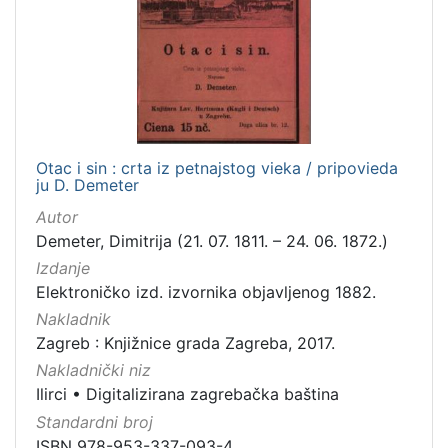
izdanja
Zagreb
2
[
1
Otac i sin : crta iz petnajstog vieka / pripovieda
]
ju D. Demeter
Nakladnička
Autor
cjelina
Demeter, Dimitrija (21. 07. 1811. – 24. 06. 1872.)
Digitalizirana zagrebačka baština
2
Izdanje
Ilirci
2
Elektroničko izd. izvornika objavljenog 1882.
Nakladnik
Zagreb : Knjižnice grada Zagreba, 2017.
Nakladnički niz
[
Ilirci
•
Digitalizirana zagrebačka baština
2
Standardni broj
]
ISBN 978-953-337-093-4