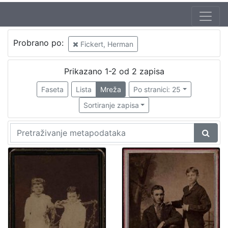
Autor
Probrano po:
Fickert, Herman
Fickert, Herman
2
Prikazano 1-2 od 2 zapisa
Faseta
Lista
Mreža
Po stranici: 25
[
1
Sortiranje zapisa
]
Izdavač
Knjižnice grada Zagreba
2
[
1
]
Jezik