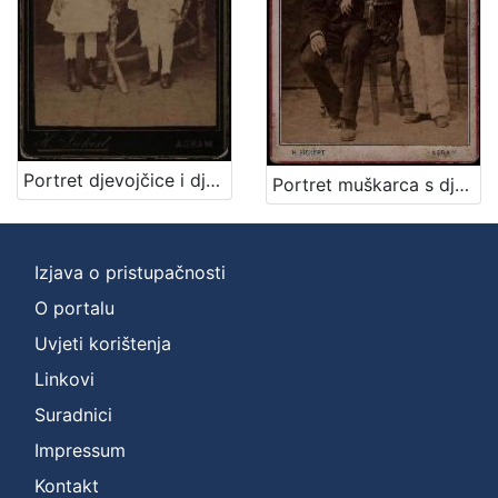
njemački
2
[
1
]
Portret djevojčice i dječaka / Herrman Fickert
Portret muškarca s dječakom u bijelim hlačama / H. Fickert ; [izradila] Poslovnica svetlo slikah Herrmana Fikerta u Zagrebu
Mjesto
izdanja
Zagreb
2
Izjava o pristupačnosti
O portalu
Uvjeti korištenja
[
Linkovi
1
]
Suradnici
Nakladnička
Impressum
cjelina
Kontakt