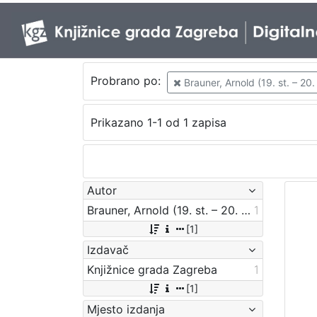
Probrano po:
Brauner, Arnold (19. st. – 20. 
Prikazano 1-1 od 1 zapisa
Autor
Brauner, Arnold (19. st. – 20. st.)
1
[1]
Izdavač
Knjižnice grada Zagreba
1
[1]
Mjesto izdanja