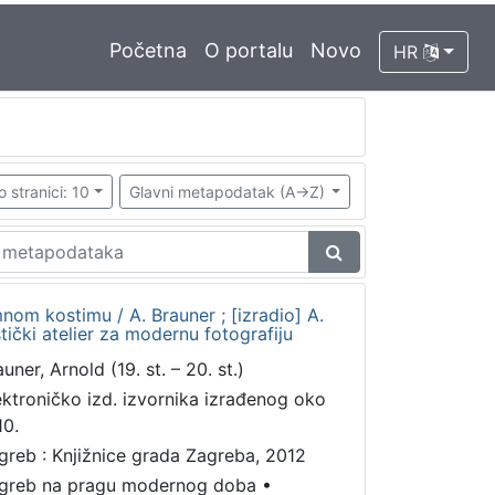
Početna
O portalu
Novo
HR
o stranici: 10
Glavni metapodatak (A->Z)
om kostimu / A. Brauner ; [izradio] A.
stički atelier za modernu fotografiju
uner, Arnold (19. st. – 20. st.)
ektroničko izd. izvornika izrađenog oko
10.
greb : Knjižnice grada Zagreba, 2012
greb na pragu modernog doba
•