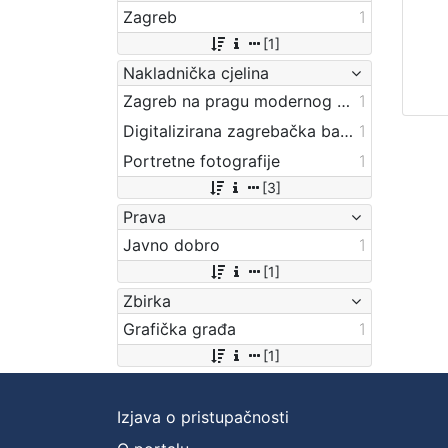
Zagreb
1
[1]
Nakladnička cjelina
Zagreb na pragu modernog doba
1
Digitalizirana zagrebačka baština
1
Portretne fotografije
1
[3]
Prava
Javno dobro
1
[1]
Zbirka
Grafička građa
1
[1]
Izjava o pristupačnosti