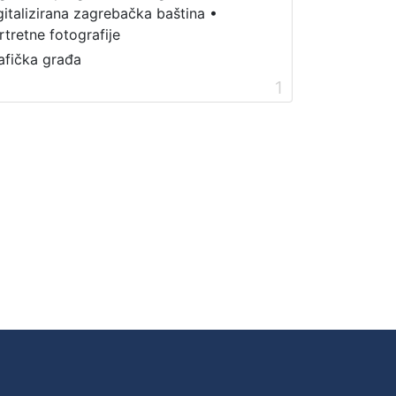
gitalizirana zagrebačka baština
•
rtretne fotografije
afička građa
1