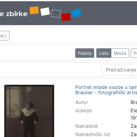
st.)
Faseta
Lista
Mreža
P
Portret mlade osobe u tamn
Brauner - fotografički arti
Autor
Bra
Izdanje
El
19
Nakladnik
Za
Nakladnički niz
Za