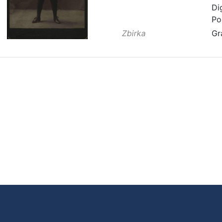
Di
Po
Zbirka
Gr