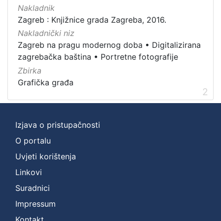
Nakladnik
Zbirka
Zagreb : Knjižnice grada Zagreba, 2016.
Grafička građa
2
Nakladnički niz
Zagreb na pragu modernog doba
•
Digitalizirana
zagrebačka baština
•
Portretne fotografije
[
Zbirka
1
Grafička građa
]
2
Izjava o pristupačnosti
O portalu
Uvjeti korištenja
Linkovi
Suradnici
Impressum
Kontakt