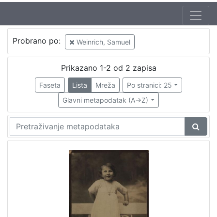
Autor
Probrano po:
Weinrich, Samuel
Weinrich, Samuel
2
Prikazano 1-2 od 2 zapisa
Faseta
Lista
Mreža
Po stranici: 25
[
1
Glavni metapodatak (A->Z)
]
Izdavač
Knjižnice grada Zagreba
2
[
1
]
Mjesto