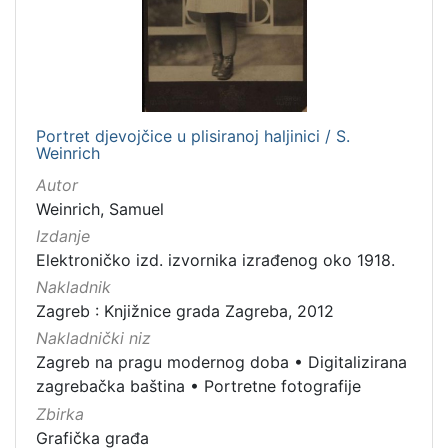
izdanja
Zagreb
2
Portret djevojčice u plisiranoj haljinici / S.
[
Weinrich
1
]
Autor
Weinrich, Samuel
Nakladnička
cjelina
Izdanje
Elektroničko izd. izvornika izrađenog oko 1918.
Zagreb na pragu modernog doba
2
Nakladnik
Digitalizirana zagrebačka baština
2
Zagreb : Knjižnice grada Zagreba, 2012
Portretne fotografije
2
Nakladnički niz
Zagreb na pragu modernog doba
•
Digitalizirana
zagrebačka baština
•
Portretne fotografije
[
Zbirka
3
Grafička građa