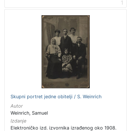
]
1
Prava
Javno dobro
2
[
1
]
Vrsta
građe
fotografija
1
grafička građa
1
Skupni portret jedne obitelji / S. Weinrich
Autor
Weinrich, Samuel
[
Izdanje
2
Elektroničko izd. izvornika izrađenog oko 1908.
]