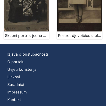
izdanja
Zagreb
2
[
Skupni portret jedne obitelji / S. Weinrich
Portret djevojčice u plisiranoj haljinici / S. Weinrich
1
]
Nakladnička
Izjava o pristupačnosti
cjelina
O portalu
Zagreb na pragu modernog doba
2
Digitalizirana zagrebačka baština
2
Uvjeti korištenja
Portretne fotografije
2
Linkovi
Suradnici
Impressum
[
Kontakt
3