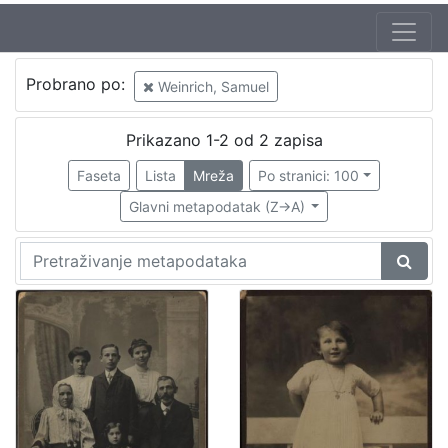
Autor
Probrano po:
Weinrich, Samuel
Weinrich, Samuel
2
Prikazano 1-2 od 2 zapisa
Faseta
Lista
Mreža
Po stranici: 100
[
1
Glavni metapodatak (Z->A)
]
Izdavač
Knjižnice grada Zagreba
2
[
1
]
Mjesto