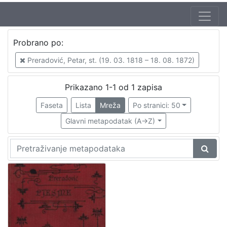
Autor
Probrano po:
Preradović, Petar, st. (19. 03. 1818 – 18. 08. 1872)
1
Preradović, Petar, st. (19. 03. 1818 – 18. 08. 1872)
Prikazano 1-1 od 1 zapisa
[
1
Faseta
Lista
Mreža
Po stranici: 50
]
Glavni metapodatak (A->Z)
Mjesto
izdanja
Zagreb
1
[
1
]