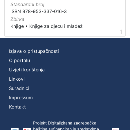
]
Standardni broj
Vrsta
ISBN 978-953-337-016-3
građe
Zbirka
knjiga
1
Knjige
•
Knjige za djecu i mladež
1
Izjava o pristupačnosti
[
1
O portalu
]
Uvjeti korištenja
Zbirka
Linkovi
Knjige za djecu i mladež
1
Suradnici
Knjige
1
Impressum
Kontakt
[
2
Projekt Digitalizirana zagrebačka
]
baština sufinanciran je sredstvima