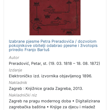
Nakladnička
cjelina
Zagreb na pragu modernog doba
1
Digitalizirana zagrebačka baština
1
Knjige za djecu i mladež
1
Izabrane pjesme Petra Preradovića / dozvolom
pokojnikove obitelji odabrao pjesme i životopis
priredio Franjo Bartuš
[
Autor
3
Preradović, Petar, st. (19. 03. 1818 – 18. 08. 1872)
]
Izdanje
Prava
Elektroničko izd. izvornika objavljenog 1896.
Javno dobro
1
Nakladnik
Zagreb : Knjižnice grada Zagreba, 2013.
Nakladnički niz
Zagreb na pragu modernog doba
•
Digitalizirana
[
1
zagrebačka baština
•
Knjige za djecu i mladež