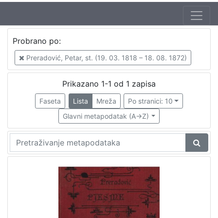
Autor
Probrano po:
Preradović, Petar, st. (19. 03. 1818 – 18. 08. 1872)
1
Preradović, Petar, st. (19. 03. 1818 – 18. 08. 1872)
Prikazano 1-1 od 1 zapisa
[
1
Faseta
Lista
Mreža
Po stranici: 10
]
Glavni metapodatak (A->Z)
Mjesto
izdanja
Zagreb
1
[
1
]