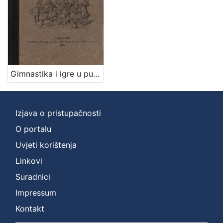
Mjesto
izdanja
Zagreb
1
Gimnastika i igre u pučkoj školi / priredili Franjo Bučar i Viktor Rudolf
[
1
]
Izjava o pristupačnosti
Nakladnička
O portalu
cjelina
Uvjeti korištenja
Zagreb na pragu modernog doba
1
Digitalizirana zagrebačka baština
1
Linkovi
Sport
1
Suradnici
Impressum
Kontakt
[