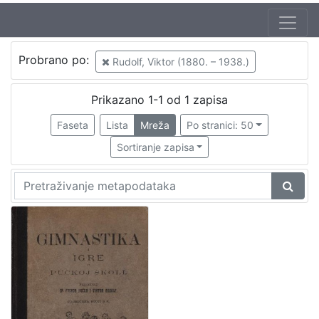
Autor
Probrano po:
Rudolf, Viktor (1880. – 1938.)
Bučar, Franjo (25. 11. 1866. – 26. 12. 1946.)
1
Rudolf, Viktor (1880. – 1938.)
1
Prikazano 1-1 od 1 zapisa
Faseta
Lista
Mreža
Po stranici: 50
Sortiranje zapisa
[
2
]
Izdavač
Knjižnice grada Zagreba
1
[
1
]