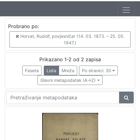
Autor
Probrano po:
Horvat, Rudolf, povjesničar (14. 03. 1873. – 25. 05. 1947.)
2
Horvat, Rudolf, povjesničar (14. 03. 1873. – 25. 05.
1947.)
[
Prikazano 1-2 od 2 zapisa
1
Faseta
Lista
Mreža
Po stranici: 30
]
Izdavač
Glavni metapodatak (A->Z)
Knjižnice grada Zagreba
2
[
1
]
Mjesto