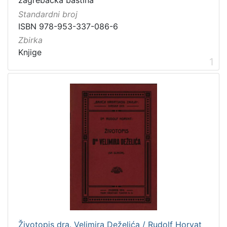
zagrebačka baština
Vrsta
Standardni broj
građe
ISBN 978-953-337-086-6
knjiga
2
Zbirka
Knjige
1
[
1
]
Zbirka
Knjige
2
[
1
]
Životopis dra. Velimira Deželića / Rudolf Horvat