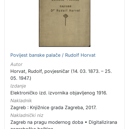
izdanja
Zagreb
2
[
1
]
Povijest banske palače / Rudolf Horvat
Nakladnička
Autor
cjelina
Horvat, Rudolf, povjesničar (14. 03. 1873. – 25.
Zagreb na pragu modernog doba
2
05. 1947.)
Digitalizirana zagrebačka baština
2
Izdanje
Elektroničko izd. izvornika objavljenog 1916.
Nakladnik
Zagreb : Knjižnice grada Zagreba, 2017.
[
Nakladnički niz
2
Zagreb na pragu modernog doba
•
Digitalizirana
]