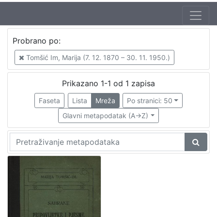
Autor
Probrano po:
Tomšić Im, Marija (7. 12. 1870 – 30. 11. 1950.)
1
Tomšić Im, Marija (7. 12. 1870 – 30. 11. 1950.)
Prikazano 1-1 od 1 zapisa
[
1
Faseta
Lista
Mreža
Po stranici: 50
]
Glavni metapodatak (A->Z)
Izdavač
Knjižnice grada Zagreba
1
[
1
]
Mjesto