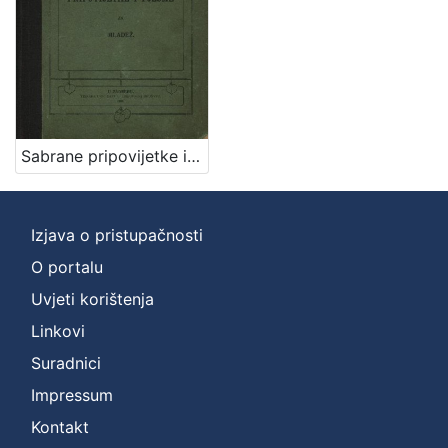
izdanja
Zagreb
1
[
Sabrane pripovijetke i pjesme za mladež / Marija Tomšić - Im
1
]
Nakladnička
cjelina
Izjava o pristupačnosti
Zagreb na pragu modernog doba
1
O portalu
Digitalizirana zagrebačka baština
1
Uvjeti korištenja
Knjige za djecu i mladež
1
Linkovi
Suradnici
Impressum
[
Kontakt
3