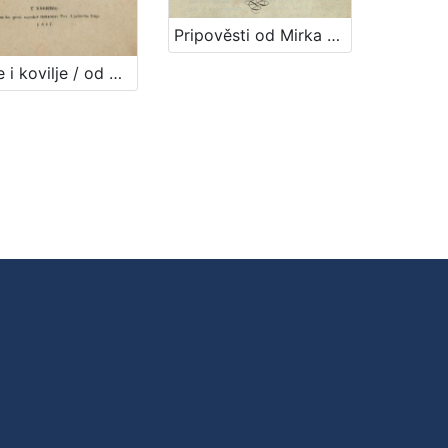
Pripověsti od Mirka Bogovića
Smilje i kovilje / od Mirka Bogovića