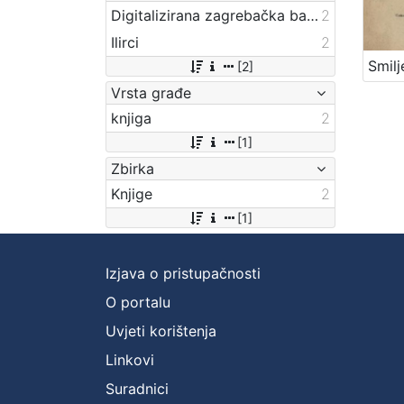
Digitalizirana zagrebačka baština
2
Ilirci
2
[2]
Vrsta građe
knjiga
2
[1]
Zbirka
Knjige
2
[1]
Izjava o pristupačnosti
O portalu
Uvjeti korištenja
Linkovi
Suradnici