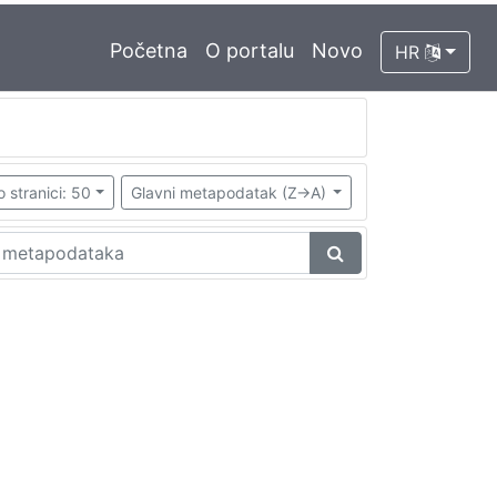
Početna
O portalu
Novo
HR
o stranici: 50
Glavni metapodatak (Z->A)