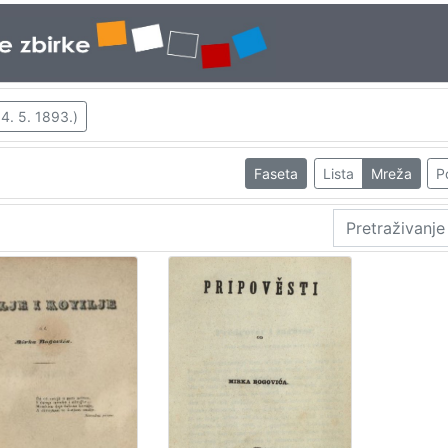
 4. 5. 1893.)
Faseta
Lista
Mreža
P