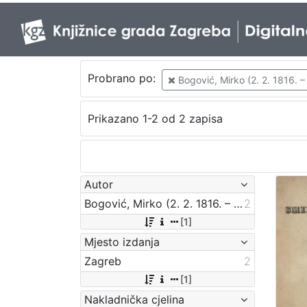
Probrano po:
Bogović, Mirko (2. 2. 1816. –
Prikazano 1-2 od 2 zapisa
Autor
Bogović, Mirko (2. 2. 1816. – 4. 5. 1893.)
2
[1]
Mjesto izdanja
Zagreb
2
[1]
Nakladnička cjelina