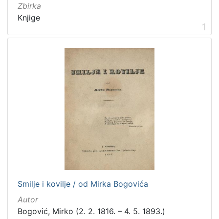
Zbirka
Zbirka
Knjige
1
Knjige
2
[
1
]
Smilje i kovilje / od Mirka Bogovića
Autor
Bogović, Mirko (2. 2. 1816. – 4. 5. 1893.)