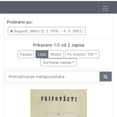
Autor
Probrano po:
Bogović, Mirko (2. 2. 1816. – 4. 5. 1893.)
2
Bogović, Mirko (2. 2. 1816. – 4. 5. 1893.)
Prikazano 1-2 od 2 zapisa
[
1
Faseta
Lista
Mreža
Po stranici: 100
]
Sortiranje zapisa
Mjesto
izdanja
Zagreb
2
[
1
]