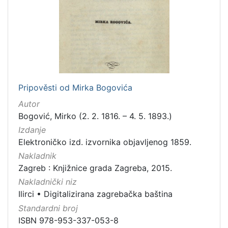
Nakladnička
cjelina
Digitalizirana zagrebačka baština
2
Ilirci
2
Pripověsti od Mirka Bogovića
[
Autor
2
Bogović, Mirko (2. 2. 1816. – 4. 5. 1893.)
]
Izdanje
Vrsta
Elektroničko izd. izvornika objavljenog 1859.
građe
Nakladnik
knjiga
2
Zagreb : Knjižnice grada Zagreba, 2015.
Nakladnički niz
Ilirci
•
Digitalizirana zagrebačka baština
[
Standardni broj
1
ISBN 978-953-337-053-8
]