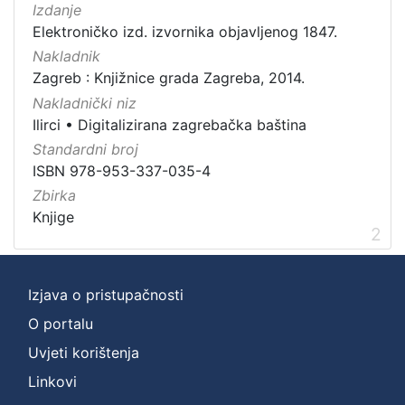
Izdanje
Elektroničko izd. izvornika objavljenog 1847.
Nakladnik
Zagreb : Knjižnice grada Zagreba, 2014.
Nakladnički niz
Ilirci
•
Digitalizirana zagrebačka baština
Standardni broj
ISBN 978-953-337-035-4
Zbirka
Knjige
2
Izjava o pristupačnosti
O portalu
Uvjeti korištenja
Linkovi