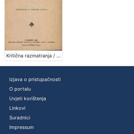
izdanja
Zagreb
1
[
1
]
Kritična razmatranja / napisao Iso Kršnjavi
Nakladnička
cjelina
Digitalizirana zagrebačka baština
1
Izjava o pristupačnosti
Zagreb na pragu modernog doba
1
O portalu
Uvjeti korištenja
Linkovi
[
Suradnici
2
]
Impressum