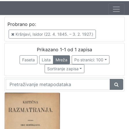
Autor
Probrano po:
Kršnjavi, Isidor (22. 4. 1845. – 3. 2. 1927.)
1
Kršnjavi, Isidor (22. 4. 1845. – 3. 2. 1927.)
Prikazano 1-1 od 1 zapisa
[
1
Faseta
Lista
Mreža
Po stranici: 100
]
Sortiranje zapisa
Izdavač
Knjižnice grada Zagreba
1
[
1
]
Mjesto