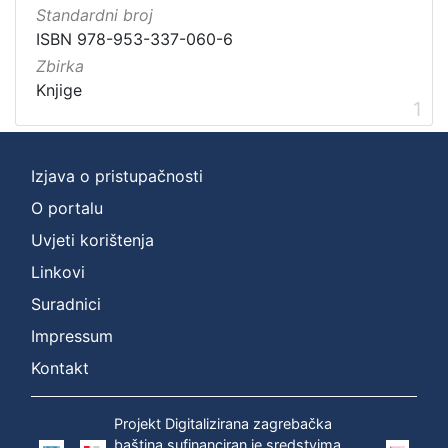
Vrsta
Standardni broj
građe
ISBN 978-953-337-060-6
knjiga
1
Zbirka
Knjige
1
[
1
Izjava o pristupačnosti
]
O portalu
Zbirka
Uvjeti korištenja
Knjige
1
Linkovi
Suradnici
Impressum
[
1
Kontakt
]
Projekt Digitalizirana zagrebačka
baština sufinanciran je sredstvima