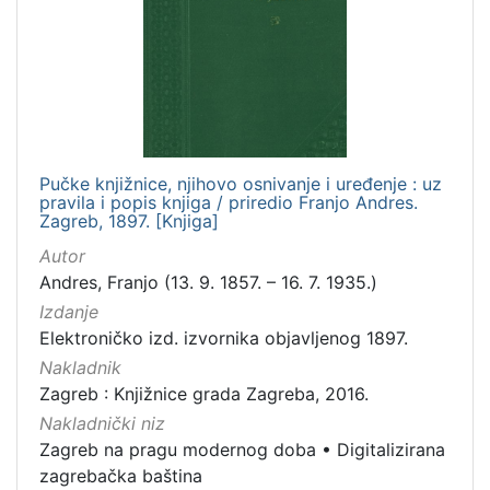
izdanja
Zagreb
1
[
1
Pučke knjižnice, njihovo osnivanje i uređenje : uz
]
pravila i popis knjiga / priredio Franjo Andres.
Zagreb, 1897. [Knjiga]
Nakladnička
cjelina
Autor
Andres, Franjo (13. 9. 1857. – 16. 7. 1935.)
Zagreb na pragu modernog doba
1
Izdanje
Digitalizirana zagrebačka baština
1
Elektroničko izd. izvornika objavljenog 1897.
Nakladnik
Zagreb : Knjižnice grada Zagreba, 2016.
[
Nakladnički niz
2
Zagreb na pragu modernog doba
•
Digitalizirana
]
zagrebačka baština