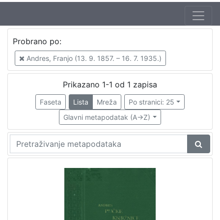
Autor
Probrano po:
Andres, Franjo (13. 9. 1857. – 16. 7. 1935.)
1
Andres, Franjo (13. 9. 1857. – 16. 7. 1935.)
Prikazano 1-1 od 1 zapisa
[
1
Faseta
Lista
Mreža
Po stranici: 25
]
Glavni metapodatak (A->Z)
Izdavač
Knjižnice grada Zagreba
1
[
1
]
Mjesto