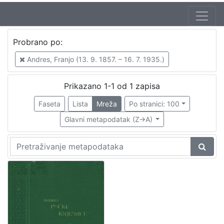
Autor
Probrano po:
Andres, Franjo (13. 9. 1857. – 16. 7. 1935.)
1
Andres, Franjo (13. 9. 1857. – 16. 7. 1935.)
Prikazano 1-1 od 1 zapisa
[
1
Faseta
Lista
Mreža
Po stranici: 100
]
Glavni metapodatak (Z->A)
Izdavač
Knjižnice grada Zagreba
1
[
1
]
Mjesto