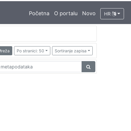
Početna
O portalu
Novo
HR
reža
Po stranici: 50
Sortiranje zapisa