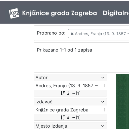
Probrano po:
Andres, Franjo (13. 9. 1857. –
Prikazano 1-1 od 1 zapisa
Autor
Andres, Franjo (13. 9. 1857. – 16. 7. 1935.)
1
[1]
Izdavač
Knjižnice grada Zagreba
1
[1]
Mjesto izdanja