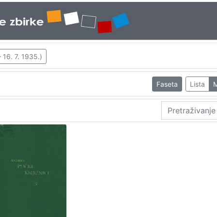
 16. 7. 1935.)
Faseta
Lista
M