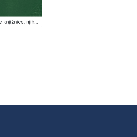
Pučke knjižnice, njihovo osnivanje i uređenje : uz pravila i popis knjiga / priredio Franjo Andres. Zagreb, 1897. [Knjiga]