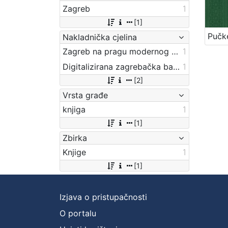
Zagreb
1
[1]
Nakladnička cjelina
Zagreb na pragu modernog doba
1
Digitalizirana zagrebačka baština
1
[2]
Vrsta građe
knjiga
1
[1]
Zbirka
Knjige
1
[1]
Izjava o pristupačnosti
O portalu