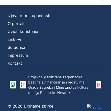
]
Zbirka
Grafička građa
1
Izjava o pristupačnosti
O portalu
Uvjeti korištenja
[
Linkovi
1
Suradnici
]
Impressum
Kontakt
Projekt Digitalizirana zagrebačka
baština sufinanciran je sredstvima
Grada Zagreba i Ministarstva kulture i
medija Republike Hrvatske
© 2026 Digitalne zbirke