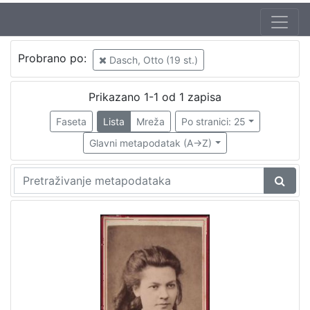
Autor
Probrano po:
Dasch, Otto (19 st.)
Dasch, Otto (19 st.)
1
Prikazano 1-1 od 1 zapisa
Faseta
Lista
Mreža
Po stranici: 25
[
1
Glavni metapodatak (A->Z)
]
Mjesto
izdanja
Zagreb
1
[
1
]