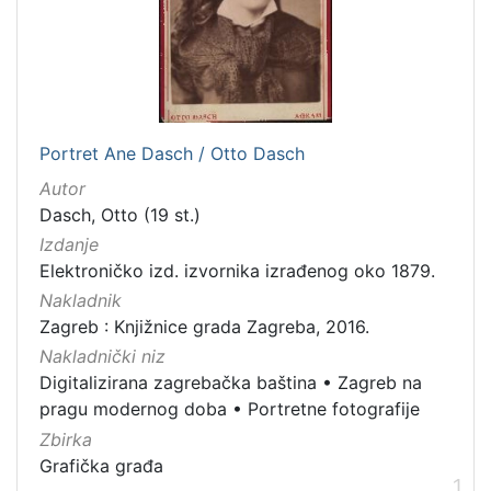
Nakladnička
cjelina
Zagreb na pragu modernog doba
1
Digitalizirana zagrebačka baština
1
Portretne fotografije
1
Portret Ane Dasch / Otto Dasch
Autor
Dasch, Otto (19 st.)
Izdanje
[
3
Elektroničko izd. izvornika izrađenog oko 1879.
]
Nakladnik
Prava
Zagreb : Knjižnice grada Zagreba, 2016.
Javno dobro
1
Nakladnički niz
Digitalizirana zagrebačka baština
•
Zagreb na
pragu modernog doba
•
Portretne fotografije
Zbirka
[
Grafička građa
1
1