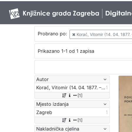
Probrano po:
Korać, Vitomir (14. 04. 1877. 
Prikazano 1-1 od 1 zapisa
Autor
Korać, Vitomir (14. 04. 1877. – 8. 09. 1941.)
1
[1]
Mjesto izdanja
Zagreb
1
[1]
Nakladnička cjelina