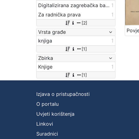
Digitalizirana zagrebačka baština
1
Za radnička prava
1
[2]
Vrsta građe
knjiga
1
[1]
Zbirka
Knjige
1
[1]
Izjava o pristupačnosti
O portalu
Uvjeti korištenja
Linkovi
Suradnici