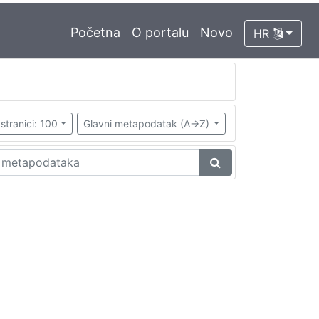
Početna
O portalu
Novo
HR
stranici: 100
Glavni metapodatak (A->Z)