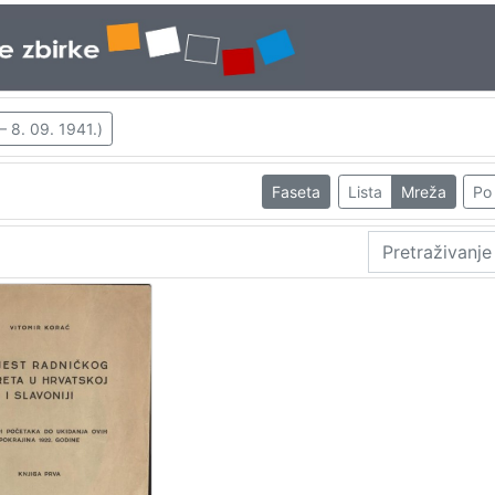
– 8. 09. 1941.)
Faseta
Lista
Mreža
Po 