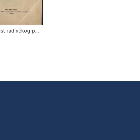
Povjest radničkog pokreta u Hrvatskoj i Slavoniji : od prvih početaka do ukidanja ovih pokrajina 1922. godine / Vitomir Korać