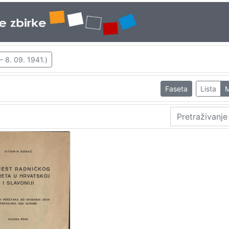
– 8. 09. 1941.)
Faseta
Lista
M