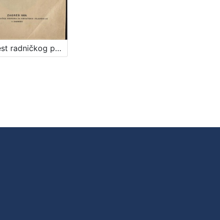
Povjest radničkog pokreta u Hrvatskoj i Slavoniji : od prvih početaka do ukidanja ovih pokrajina 1922. godine / Vitomir Korać