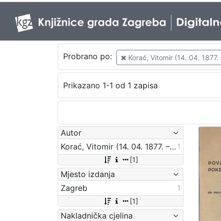
Probrano po:
Korać, Vitomir (14. 04. 1877. 
Prikazano 1-1 od 1 zapisa
Autor
Korać, Vitomir (14. 04. 1877. – 8. 09. 1941.)
1
[1]
Mjesto izdanja
Zagreb
1
[1]
Nakladnička cjelina