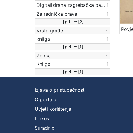
Digitalizirana zagrebačka baština
1
Za radnička prava
1
[2]
Vrsta građe
knjiga
1
[1]
Zbirka
Knjige
1
[1]
Izjava o pristupačnosti
O portalu
Uvjeti korištenja
Linkovi
Suradnici