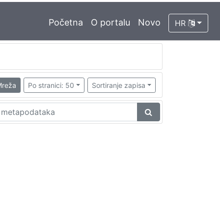
Početna
O portalu
Novo
HR
reža
Po stranici: 50
Sortiranje zapisa