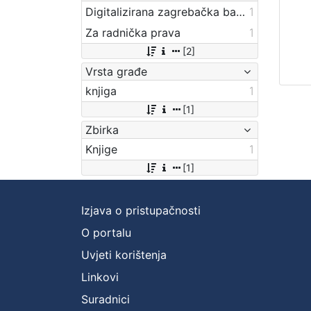
Digitalizirana zagrebačka baština
1
Za radnička prava
1
[2]
Vrsta građe
knjiga
1
[1]
Zbirka
Knjige
1
[1]
Izjava o pristupačnosti
O portalu
Uvjeti korištenja
Linkovi
Suradnici