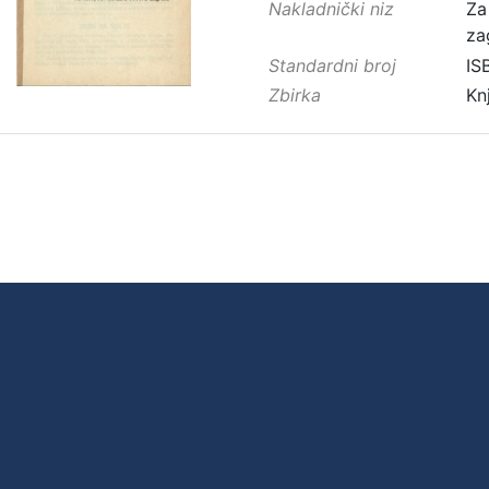
Nakladnički niz
Za
za
Standardni broj
IS
Zbirka
Kn