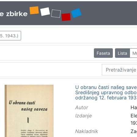
5. 1943.)
Faseta
Lista
M
U obranu časti našeg savez
Središnjeg upravnog odbo
održanog 12. februara 193
Autor
Ha
Izdanje
El
19
Nakladnik
Za