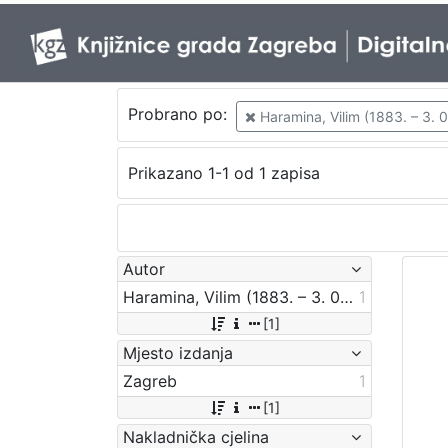
Probrano po:
Haramina, Vilim (1883. – 3. 0
Prikazano 1-1 od 1 zapisa
Autor
Haramina, Vilim (1883. – 3. 05. 1943.)
1
[1]
Mjesto izdanja
Zagreb
1
[1]
Nakladnička cjelina