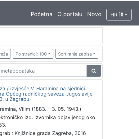
Početna
O portalu
Novo
HR
reža
Po stranici: 100
Sortiranje zapisa
a / izvješće V. Haramina na sjednici
ra Općeg radničkog saveza Jugoslavije
3. u Zagrebu
ramina, Vilim (1883. – 3. 05. 1943.)
ektroničko izd. izvornika objavljenog oko
33.
greb : Knjižnice grada Zagreba, 2016