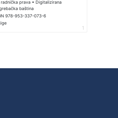
 radnička prava
•
Digitalizirana
grebačka baština
BN 978-953-337-073-6
jige
1