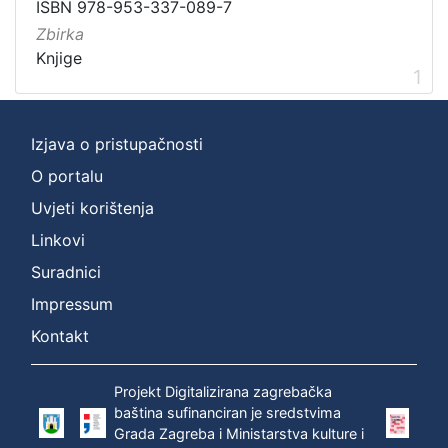
ISBN 978-953-337-089-7
Zbirka
Knjige
1
Izjava o pristupačnosti
O portalu
Uvjeti korištenja
Linkovi
Suradnici
Impressum
Kontakt
Projekt Digitalizirana zagrebačka
baština sufinanciran je sredstvima
Grada Zagreba i Ministarstva kulture i