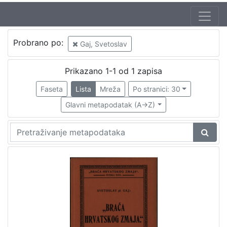
Autor
Probrano po:
Gaj, Svetoslav
Gaj, Svetoslav
1
Prikazano 1-1 od 1 zapisa
Faseta
Lista
Mreža
Po stranici: 30
[
1
Glavni metapodatak (A->Z)
]
Mjesto
izdanja
Zagreb
1
[
1
]