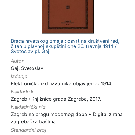
Nakladnička
cjelina
Digitalizirana zagrebačka baština
1
Zagreb na pragu modernog doba
1
Braća hrvatskog zmaja : osvrt na društveni rad,
čitan u glavnoj skupštini dne 26. travnja 1914 /
Svetoslav pl. Gaj
[
Autor
2
Gaj, Svetoslav
]
Izdanje
Zbirka
Elektroničko izd. izvornika objavljenog 1914.
Knjige
1
Nakladnik
Zagreb : Knjižnice grada Zagreba, 2017.
Nakladnički niz
Zagreb na pragu modernog doba
•
Digitalizirana
[
1
zagrebačka baština
]
Standardni broj