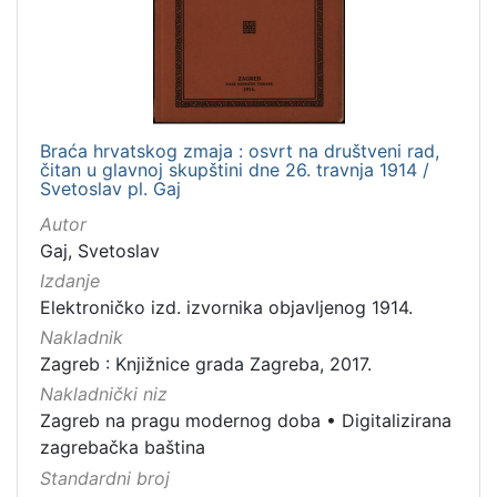
Nakladnička
cjelina
Zagreb na pragu modernog doba
1
Digitalizirana zagrebačka baština
1
Braća hrvatskog zmaja : osvrt na društveni rad,
čitan u glavnoj skupštini dne 26. travnja 1914 /
Svetoslav pl. Gaj
[
Autor
2
Gaj, Svetoslav
]
Izdanje
Zbirka
Elektroničko izd. izvornika objavljenog 1914.
Knjige
1
Nakladnik
Zagreb : Knjižnice grada Zagreba, 2017.
Nakladnički niz
Zagreb na pragu modernog doba
•
Digitalizirana
[
1
zagrebačka baština
]
Standardni broj