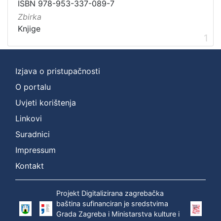
ISBN 978-953-337-089-7
Zbirka
Knjige
1
Izjava o pristupačnosti
O portalu
Uvjeti korištenja
Linkovi
Suradnici
Impressum
Kontakt
Projekt Digitalizirana zagrebačka
baština sufinanciran je sredstvima
Grada Zagreba i Ministarstva kulture i