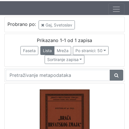
Autor
Probrano po:
Gaj, Svetoslav
Gaj, Svetoslav
1
Prikazano 1-1 od 1 zapisa
Faseta
Lista
Mreža
Po stranici: 50
[
1
Sortiranje zapisa
]
Mjesto
izdanja
Zagreb
1
[
1
]