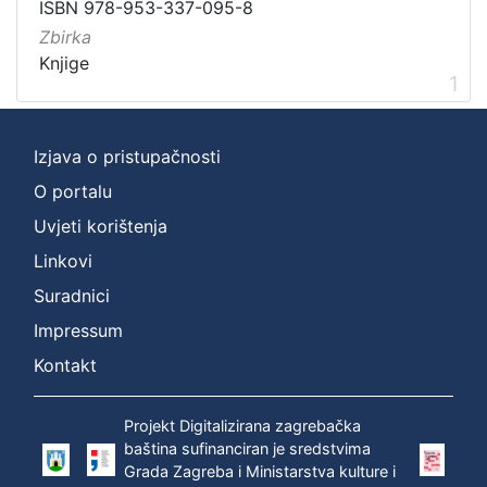
ISBN 978-953-337-095-8
[
Zbirka
1
Knjige
]
1
Zbirka
Knjige
1
Izjava o pristupačnosti
O portalu
[
Uvjeti korištenja
1
Linkovi
]
Suradnici
Impressum
Kontakt
Projekt Digitalizirana zagrebačka
baština sufinanciran je sredstvima
Grada Zagreba i Ministarstva kulture i