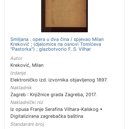
[
1
]
Nakladnička
cjelina
Digitalizirana zagrebačka baština
1
Smiljana : opera u dva čina / spjevao Milan
Kreković ; (djelomice na osnovi Tomićeva
Iz opusa Franje Serafina Vilhara-Kalskog
1
"Pastorka") ; glazbotvorio F. S. Vilhar
Autor
Kreković, Milan
Izdanje
[
2
Elektroničko izd. izvornika objavljenog 1897.
]
Nakladnik
Vrsta
Zagreb : Knjižnice grada Zagreba, 2017.
građe
Nakladnički niz
knjiga
1
Iz opusa Franje Serafina Vilhara-Kalskog
•
Digitalizirana zagrebačka baština
Standardni broj