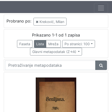
Autor
Probrano po:
Kreković, Milan
Vilhar-Kalski, Franjo Serafin (5. 1. 1852. – 4. 3. 1928.)
1
Tomić, Josip Eugen (18. 10. 1843. – 13. 7. 1906.)
1
Prikazano 1-1 od 1 zapisa
Kreković, Milan
1
Faseta
Lista
Mreža
Po stranici: 100
Glavni metapodatak (Z->A)
[
3
]
Mjesto
izdanja
Zagreb
1