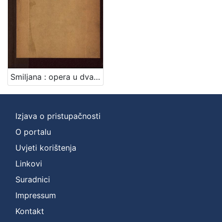
[
1
]
Nakladnička
cjelina
Digitalizirana zagrebačka baština
1
Smiljana : opera u dva čina / spjevao Milan Kreković ; (djelomice na osnovi Tomićeva "Pastorka") ; glazbotvorio F. S. Vilhar
Iz opusa Franje Serafina Vilhara-Kalskog
1
Izjava o pristupačnosti
[
O portalu
2
]
Uvjeti korištenja
Vrsta
Linkovi
građe
Suradnici
knjiga
1
Impressum
Kontakt