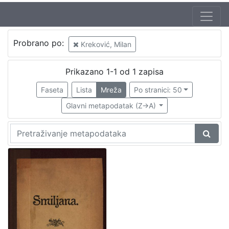
Autor
Probrano po:
Kreković, Milan
Kreković, Milan
1
Vilhar-Kalski, Franjo Serafin (5. 1. 1852. – 4. 3. 1928.)
1
Prikazano 1-1 od 1 zapisa
Tomić, Josip Eugen (18. 10. 1843. – 13. 7. 1906.)
1
Faseta
Lista
Mreža
Po stranici: 50
Glavni metapodatak (Z->A)
[
3
]
Mjesto
izdanja
Zagreb
1