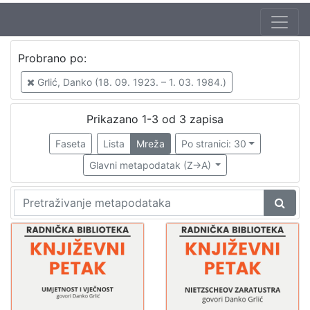
Autor
Probrano po:
Grlić, Danko (18. 09. 1923. – 1. 03. 1984.)
3
Grlić, Danko (18. 09. 1923. – 1. 03. 1984.)
Škunca, Stanislav
2
Mudri-Škunca, Vera
1
Prikazano 1-3 od 3 zapisa
Faseta
Lista
Mreža
Po stranici: 30
Glavni metapodatak (Z->A)
[
3
]
Izdavač
Knjižnice grada Zagreba
3
[