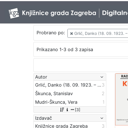
Probrano po:
Grlić, Danko (18. 09. 1923. –
Prikazano 1-3 od 3 zapisa
Autor
Grlić, Danko (18. 09. 1923. – 1. 03. 1984.)
3
Škunca, Stanislav
2
Mudri-Škunca, Vera
1
[3]
Izdavač
Knjižnice grada Zagreba
3