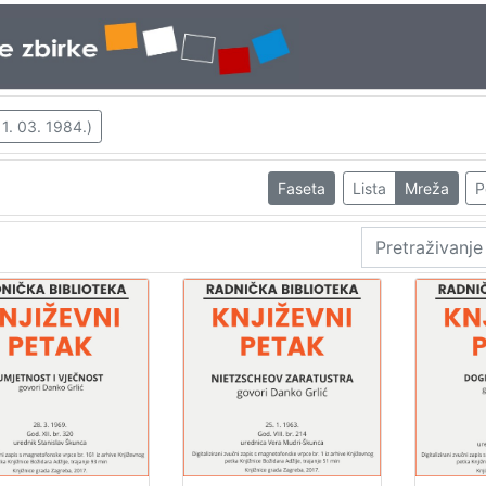
 1. 03. 1984.)
Faseta
Lista
Mreža
P