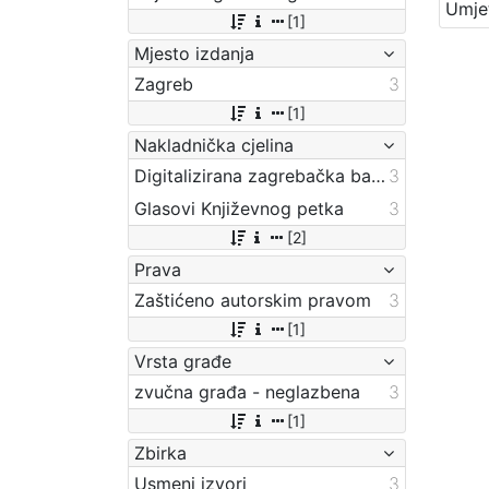
[1]
Mjesto izdanja
Zagreb
3
[1]
Nakladnička cjelina
Digitalizirana zagrebačka baština
3
Glasovi Književnog petka
3
[2]
Prava
Zaštićeno autorskim pravom
3
[1]
Vrsta građe
zvučna građa - neglazbena
3
[1]
Zbirka
Usmeni izvori
3