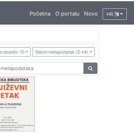
Početna
O portalu
Novo
HR
o stranici: 10
Glavni metapodatak (Z->A)