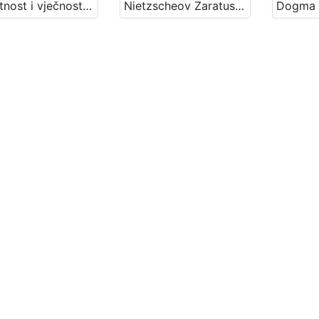
Umjetnost i vječnost : Književni petak, 28. 3. 1969., dvorana u Medulićevoj 30 / govori Danko Grlić ; urednik Stanislav Škunca
Nietzscheov Zaratustra : Književni petak, 25. 1. 1963. / govori Danko Grlić ; urednica Vera Mudri-Škunca