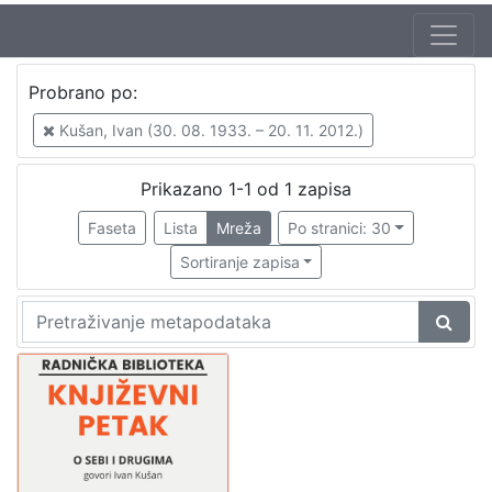
Autor
Probrano po:
Mudri-Škunca, Vera
1
Kušan, Ivan (30. 08. 1933. – 20. 11. 2012.)
Kušan, Ivan (30. 08. 1933. – 20. 11. 2012.)
1
Prikazano 1-1 od 1 zapisa
Faseta
Lista
Mreža
Po stranici: 30
[
2
Sortiranje zapisa
]
Izdavač
Knjižnice grada Zagreba
1
[
1
]