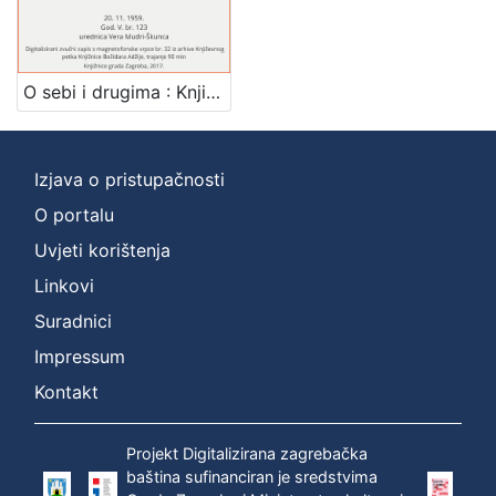
Mjesto
izdanja
Zagreb
1
O sebi i drugima : Književni petak, 20. 11. 1959., Radnički dom, dvorana H / govori Ivan Kušan ; urednica Vera Mudri-Škunca
Izjava o pristupačnosti
[
1
O portalu
]
Uvjeti korištenja
Nakladnička
Linkovi
cjelina
Suradnici
Digitalizirana zagrebačka baština
1
Glasovi Književnog petka
1
Impressum
Kontakt
Projekt Digitalizirana zagrebačka
[
baština sufinanciran je sredstvima
2