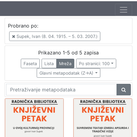
Autor
Probrano po:
Supek, Ivan (8. 04. 1915. – 5. 03. 2007.)
5
Supek, Ivan (8. 04. 1915. – 5. 03. 2007.)
Mudri-Škunca, Vera
3
Škunca, Stanislav
2
Prikazano 1-5 od 5 zapisa
Faseta
Lista
Mreža
Po stranici: 100
Glavni metapodatak (Z->A)
[
3
]
Izdavač
Knjižnice grada Zagreba
5
[