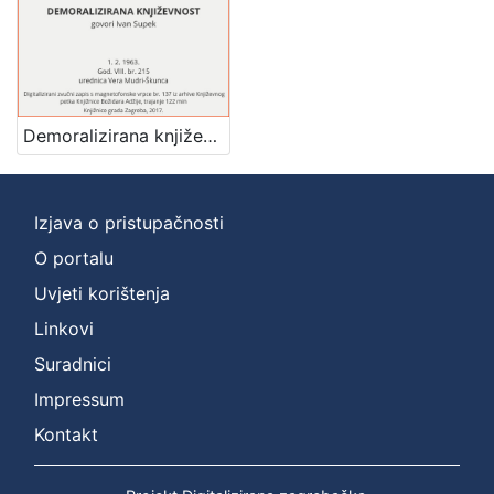
2
]
Prava
Zaštićeno autorskim pravom
5
Demoralizirana književnost : Književni petak, 1. 2. 1963. / govori Ivan Supek ; urednica Vera Mudri-Škunca
[
Izjava o pristupačnosti
1
]
O portalu
Vrsta
Uvjeti korištenja
građe
Linkovi
zvučna građa - neglazbena
5
Suradnici
Impressum
Kontakt
[
1
]