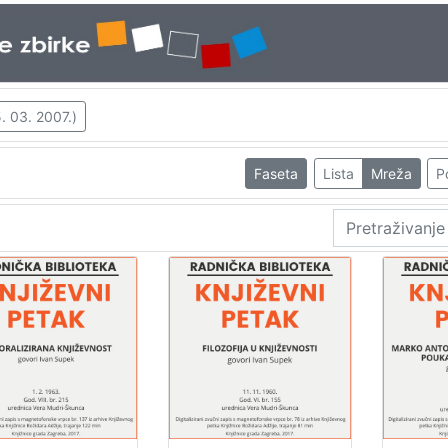
. 03. 2007.)
Faseta
Lista
Mreža
P