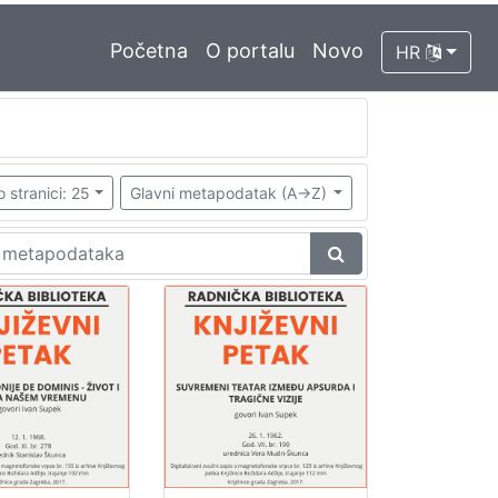
Početna
O portalu
Novo
HR
o stranici: 25
Glavni metapodatak (A->Z)