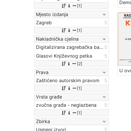
[1]
Mjesto izdanja
Zagreb
5
[1]
Nakladnička cjelina
Digitalizirana zagrebačka baština
5
Glasovi Književnog petka
5
[2]
Prava
Zaštićeno autorskim pravom
5
[1]
Vrsta građe
zvučna građa - neglazbena
5
[1]
Zbirka
Usmeni izvori
5