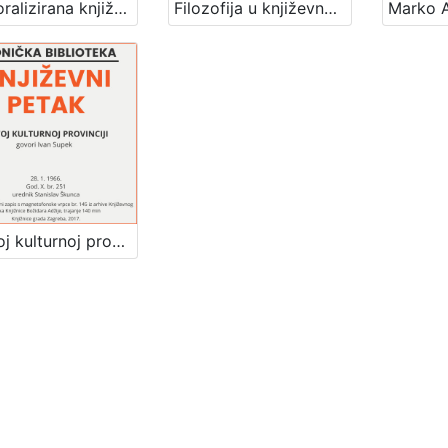
Demoralizirana književnost : Književni petak, 1. 2. 1963. / govori Ivan Supek ; urednica Vera Mudri-Škunca
Filozofija u književnosti : Književni petak, 11. 11. 1960. / govori Ivan Supek ; urednica Vera Mudri-Škunca
U ovoj kulturnoj provinciji : Književni petak, 28. 1. 1966., Radnički dom / govori Ivan Supek ; urednik Stanislav Škunca