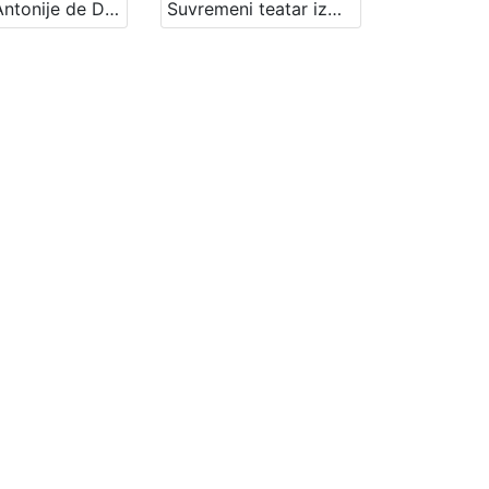
Marko Antonije de Dominis - život i pouka našem vremenu : Književni petak, 12. 1. 1968. / govori Ivan Supek ; urednik Stanislav Škunca
Suvremeni teatar između apsurda i tragične vizije : Književni petak, 26. 1. 1962., Radnički dom, dvorana H / govori Ivan Supek ; urednica Vera Mudri-Škunca