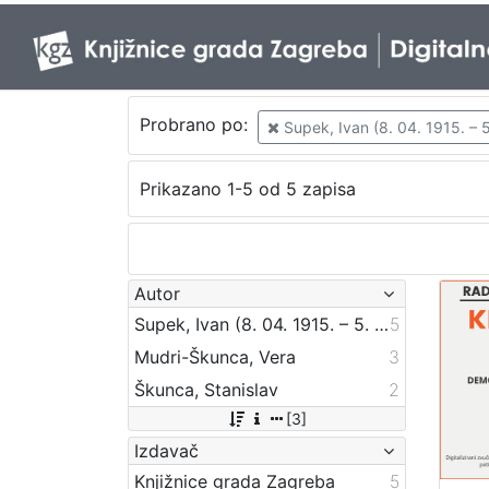
Probrano po:
Supek, Ivan (8. 04. 1915. – 5
Prikazano 1-5 od 5 zapisa
Autor
Supek, Ivan (8. 04. 1915. – 5. 03. 2007.)
5
Mudri-Škunca, Vera
3
Škunca, Stanislav
2
[3]
Izdavač
Knjižnice grada Zagreba
5