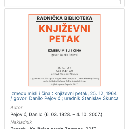
1
2
]
Prava
Zaštićeno autorskim pravom
2
[
1
]
Vrsta
građe
zvučna građa - neglazbena
2
Između misli i čina : Književni petak, 25. 12. 1964.
/ govori Danilo Pejović ; urednik Stanislav Škunca
Autor
[
Pejović, Danilo (6. 03. 1928. – 4. 10. 2007.)
1
Nakladnik
]
Zagreb : Knjižnice grada Zagreba, 2017