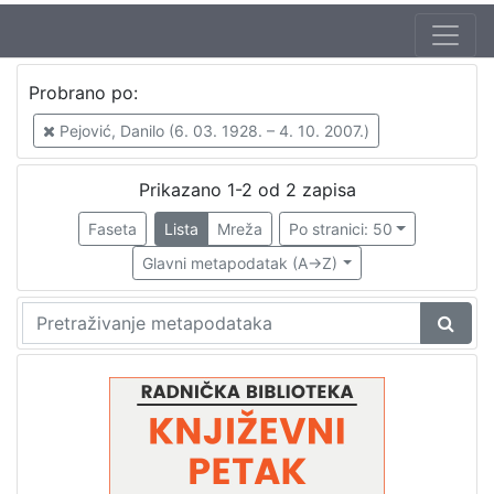
Autor
Probrano po:
Pejović, Danilo (6. 03. 1928. – 4. 10. 2007.)
2
Pejović, Danilo (6. 03. 1928. – 4. 10. 2007.)
Škunca, Stanislav
1
Mudri-Škunca, Vera
1
Prikazano 1-2 od 2 zapisa
Faseta
Lista
Mreža
Po stranici: 50
Glavni metapodatak (A->Z)
[
3
]
Izdavač
Knjižnice grada Zagreba
2
[