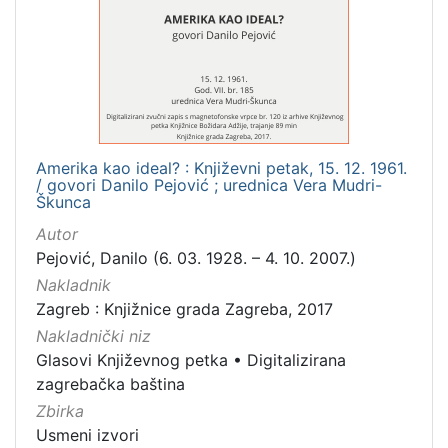
1
]
Mjesto
izdanja
Zagreb
2
Amerika kao ideal? : Književni petak, 15. 12. 1961.
/ govori Danilo Pejović ; urednica Vera Mudri-
[
Škunca
1
Autor
]
Pejović, Danilo (6. 03. 1928. – 4. 10. 2007.)
Nakladnička
Nakladnik
cjelina
Zagreb : Knjižnice grada Zagreba, 2017
Digitalizirana zagrebačka baština
2
Nakladnički niz
Glasovi Književnog petka
2
Glasovi Književnog petka
•
Digitalizirana
zagrebačka baština
Zbirka
Usmeni izvori
[