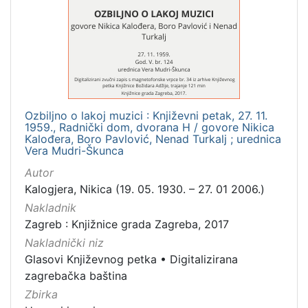
[
1
]
Mjesto
izdanja
Zagreb
1
Ozbiljno o lakoj muzici : Književni petak, 27. 11.
1959., Radnički dom, dvorana H / govore Nikica
Kalođera, Boro Pavlović, Nenad Turkalj ; urednica
Vera Mudri-Škunca
[
1
Autor
]
Kalogjera, Nikica (19. 05. 1930. – 27. 01 2006.)
Nakladnička
Nakladnik
cjelina
Zagreb : Knjižnice grada Zagreba, 2017
Digitalizirana zagrebačka baština
1
Nakladnički niz
Glasovi Književnog petka
•
Digitalizirana
Glasovi Književnog petka
1
zagrebačka baština
Zbirka