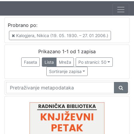
Autor
Probrano po:
Turkalj, Nenad (19. 12. 1923. – 23. 09. 2007.)
1
Kalogjera, Nikica (19. 05. 1930. – 27. 01 2006.)
Mudri-Škunca, Vera
1
Pavlović, Boro (27. 04 1922. – 7. 09. 2001.)
1
Prikazano 1-1 od 1 zapisa
Kalogjera, Nikica (19. 05. 1930. – 27. 01 2006.)
1
Faseta
Lista
Mreža
Po stranici: 50
Sortiranje zapisa
[
4
]
Izdavač
Knjižnice grada Zagreba
1