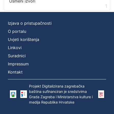
Usmeni izvori
1
[
2
]
Izjava o pristupačnosti
Prava
Zaštićeno autorskim pravom
1
O portalu
Uvjeti korištenja
Linkovi
[
Suradnici
1
Impressum
]
Kontakt
Vrsta
građe
zvučna građa - neglazbena
1
Projekt Digitalizirana zagrebačka
baština sufinanciran je sredstvima
Grada Zagreba i Ministarstva kulture i
medija Republike Hrvatske
[
1