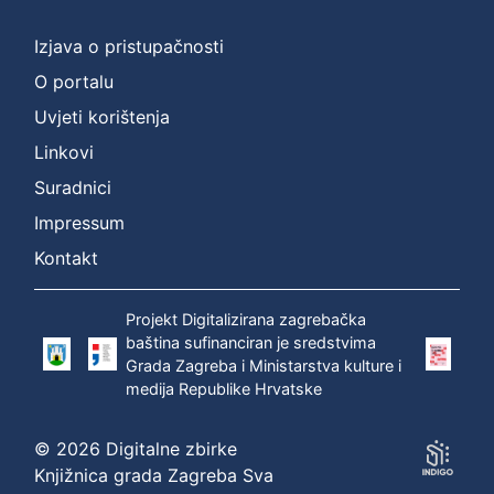
]
Prava
Izjava o pristupačnosti
Zaštićeno autorskim pravom
1
O portalu
Uvjeti korištenja
Linkovi
[
Suradnici
1
]
Impressum
Vrsta
Kontakt
građe
zvučna građa - neglazbena
1
Projekt Digitalizirana zagrebačka
baština sufinanciran je sredstvima
Grada Zagreba i Ministarstva kulture i
medija Republike Hrvatske
[
1
© 2026 Digitalne zbirke
]
Knjižnica grada Zagreba Sva
Zbirka