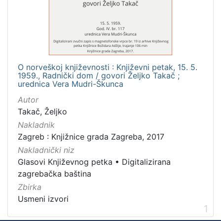
Mjesto
izdanja
Zagreb
1
O norveškoj književnosti : Književni petak, 15. 5.
1959., Radnički dom / govori Željko Takač ;
[
urednica Vera Mudri-Škunca
1
Autor
]
Takač, Željko
Nakladnička
Nakladnik
cjelina
Zagreb : Knjižnice grada Zagreba, 2017
Digitalizirana zagrebačka baština
1
Nakladnički niz
Glasovi Književnog petka
1
Glasovi Književnog petka
•
Digitalizirana
zagrebačka baština
Zbirka
Usmeni izvori
[
1
2