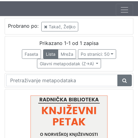
Autor
Probrano po:
Takač, Željko
Mudri-Škunca, Vera
1
Takač, Željko
1
Prikazano 1-1 od 1 zapisa
Faseta
Lista
Mreža
Po stranici: 50
Glavni metapodatak (Z->A)
[
2
]
Izdavač
Knjižnice grada Zagreba
1
[
1
]