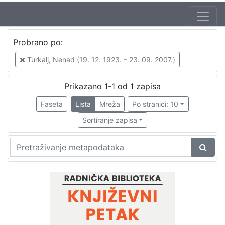
Autor
Probrano po:
Mudri-Škunca, Vera
1
Turkalj, Nenad (19. 12. 1923. – 23. 09. 2007.)
Turkalj, Nenad (19. 12. 1923. – 23. 09. 2007.)
1
Prikazano 1-1 od 1 zapisa
Faseta
Lista
Mreža
Po stranici: 10
[
2
Sortiranje zapisa
]
Izdavač
Knjižnice grada Zagreba
1
[
1
]