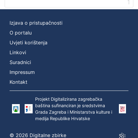
1
]
Prava
Zaštićeno autorskim pravom
1
Izjava o pristupačnosti
O portalu
Uvjeti korištenja
[
Linkovi
1
]
Suradnici
Vrsta
Impressum
građe
Kontakt
zvučna građa - neglazbena
1
Projekt Digitalizirana zagrebačka
baština sufinanciran je sredstvima
Grada Zagreba i Ministarstva kulture i
[
medija Republike Hrvatske
1
]
Zbirka
© 2026 Digitalne zbirke