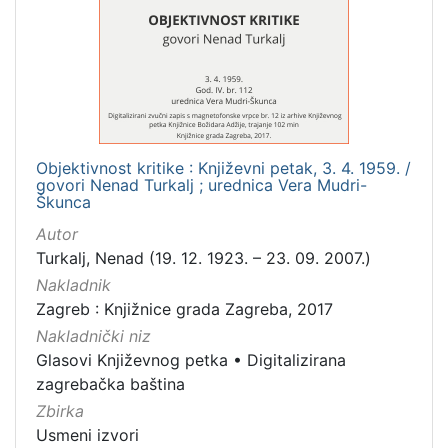
Mjesto
izdanja
Zagreb
1
Objektivnost kritike : Književni petak, 3. 4. 1959. /
[
govori Nenad Turkalj ; urednica Vera Mudri-
1
Škunca
]
Autor
Nakladnička
Turkalj, Nenad (19. 12. 1923. – 23. 09. 2007.)
cjelina
Nakladnik
Digitalizirana zagrebačka baština
1
Zagreb : Knjižnice grada Zagreba, 2017
Glasovi Književnog petka
1
Nakladnički niz
Glasovi Književnog petka
•
Digitalizirana
zagrebačka baština
Zbirka
[
2
Usmeni izvori