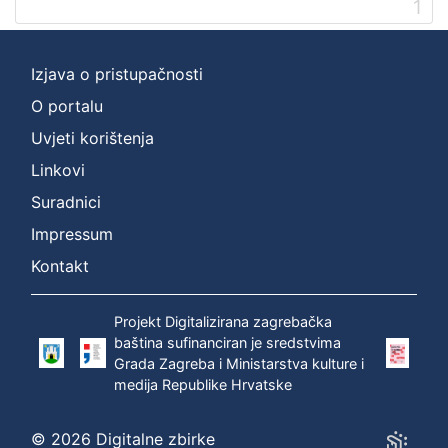
1
2
]
Prava
Izjava o pristupačnosti
Zaštićeno autorskim pravom
1
O portalu
Uvjeti korištenja
Linkovi
[
Suradnici
1
]
Impressum
Vrsta
Kontakt
građe
zvučna građa - neglazbena
1
Projekt Digitalizirana zagrebačka
baština sufinanciran je sredstvima
Grada Zagreba i Ministarstva kulture i
medija Republike Hrvatske
[
1
]
© 2026 Digitalne zbirke