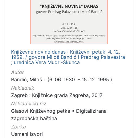
1
]
Mjesto
izdanja
Zagreb
1
Književne novine danas : Književni petak, 4. 12.
1959. / govore Miloš Bandić i Predrag Palavestra
[
; urednica Vera Mudri-Škunca
1
Autor
]
Bandić, Miloš I. (6. 06. 1930. – 15. 12. 1995.)
Nakladnička
Nakladnik
cjelina
Zagreb : Knjižnice grada Zagreba, 2017
Digitalizirana zagrebačka baština
1
Nakladnički niz
Glasovi Književnog petka
1
Glasovi Književnog petka
•
Digitalizirana
zagrebačka baština
Zbirka
Usmeni izvori
[