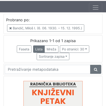
Autor
Probrano po:
Mudri-Škunca, Vera
1
Bandić, Miloš I. (6. 06. 1930. – 15. 12. 1995.)
Bandić, Miloš I. (6. 06. 1930. – 15. 12. 1995.)
1
Palavestra, Predrag (14. 06. 1930. – 19. 08. 2014.)
1
Prikazano 1-1 od 1 zapisa
Faseta
Lista
Mreža
Po stranici: 30
Sortiranje zapisa
[
3
]
Izdavač
Knjižnice grada Zagreba
1
[