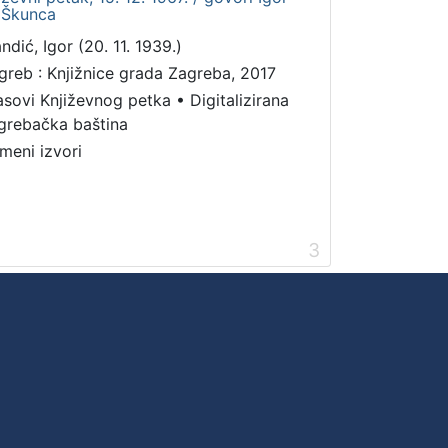
v Škunca
ndić, Igor (20. 11. 1939.)
greb : Knjižnice grada Zagreba, 2017
asovi Književnog petka
•
Digitalizirana
grebačka baština
meni izvori
3