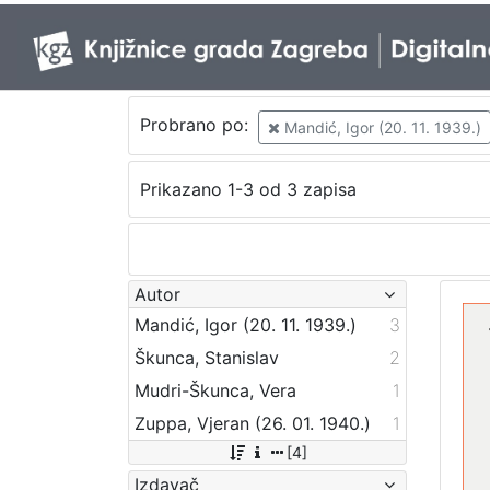
Probrano po:
Mandić, Igor (20. 11. 1939.)
Prikazano 1-3 od 3 zapisa
Autor
Mandić, Igor (20. 11. 1939.)
3
Škunca, Stanislav
2
Mudri-Škunca, Vera
1
Zuppa, Vjeran (26. 01. 1940.)
1
[4]
Izdavač