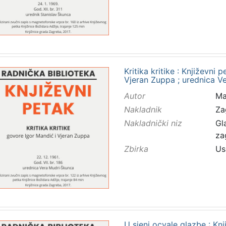
Kritika kritike : Književni 
Vjeran Zuppa ; urednica V
Autor
Ma
Nakladnik
Za
Nakladnički niz
Gl
za
Zbirka
Us
U sjeni ocvale glazbe : Knji