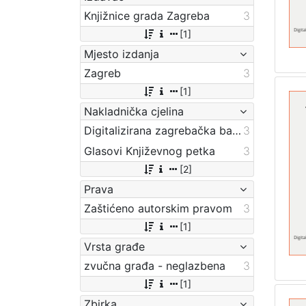
Knjižnice grada Zagreba
3
[1]
Mjesto izdanja
Zagreb
3
[1]
Nakladnička cjelina
Digitalizirana zagrebačka baština
3
Glasovi Književnog petka
3
[2]
Prava
Zaštićeno autorskim pravom
3
[1]
Vrsta građe
zvučna građa - neglazbena
3
[1]
Zbirka