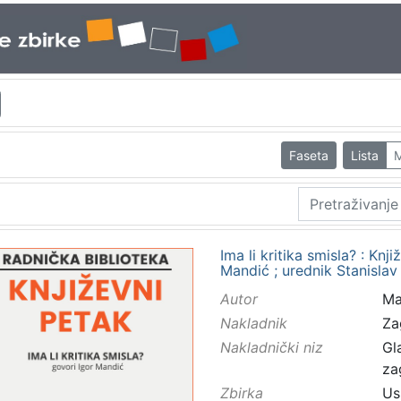
Faseta
Lista
M
Ima li kritika smisla? : Knj
Mandić ; urednik Stanisla
Autor
Ma
Nakladnik
Za
Nakladnički niz
Gl
za
Zbirka
Us