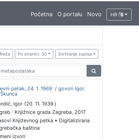
Početna
O portalu
Novo
HR
reža
Po stranici: 30
Sortiranje zapisa
iževni petak, 24. 1. 1969. / govori Igor
v Škunca
ndić, Igor (20. 11. 1939.)
greb : Knjižnice grada Zagreba, 2017
asovi Književnog petka
•
Digitalizirana
grebačka baština
meni izvori