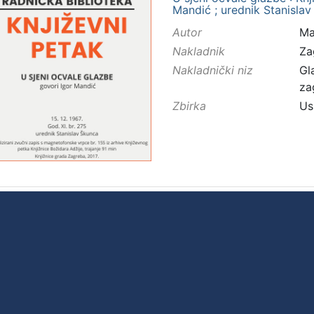
Mandić ; urednik Stanisla
Autor
Ma
Nakladnik
Za
Nakladnički niz
Gl
za
Zbirka
Us