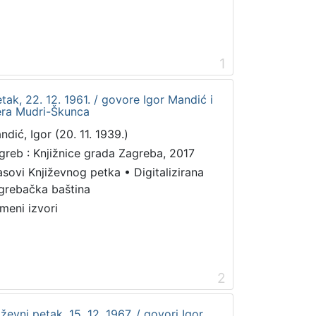
1
petak, 22. 12. 1961. / govore Igor Mandić i
era Mudri-Škunca
ndić, Igor (20. 11. 1939.)
greb : Knjižnice grada Zagreba, 2017
asovi Književnog petka
•
Digitalizirana
grebačka baština
meni izvori
2
ževni petak, 15. 12. 1967. / govori Igor