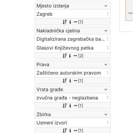
Mjesto izdanja
Zagreb
1
[1]
Nakladnička cjelina
Digitalizirana zagrebačka baština
1
Glasovi Književnog petka
1
[2]
Prava
Zaštićeno autorskim pravom
1
[1]
Vrsta građe
zvučna građa - neglazbena
1
[1]
Zbirka
Usmeni izvori
1
[1]