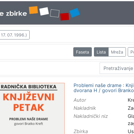
 17. 07. 1996.)
Faseta
Lista
Mreža
P
Problemi naše drame : Knji
dvorana H / govori Branko
Autor
Kre
Nakladnik
Za
Nakladnički niz
Gl
za
Zbirka
Us