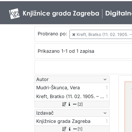
Probrano po:
Kreft, Bratko (11. 02. 1905. –
Prikazano 1-1 od 1 zapisa
Autor
Mudri-Škunca, Vera
1
Kreft, Bratko (11. 02. 1905. – 17. 07. 1996.)
1
[2]
Izdavač
Knjižnice grada Zagreba
1
[1]