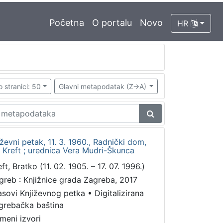
Početna
O portalu
Novo
HR
o stranici: 50
Glavni metapodatak (Z->A)
ževni petak, 11. 3. 1960., Radnički dom,
 Kreft ; urednica Vera Mudri-Škunca
ft, Bratko (11. 02. 1905. – 17. 07. 1996.)
greb : Knjižnice grada Zagreba, 2017
asovi Književnog petka
•
Digitalizirana
grebačka baština
meni izvori