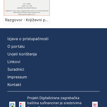
Mjesto
izdanja
Zagreb
1
Razgovor : Književni petak, 18. 3. 1960., Radnički dom / govori Drago Ivanišević ; urednica Vera Mudri-Škunca
Izjava o pristupačnosti
[
1
O portalu
]
Uvjeti korištenja
Nakladnička
Linkovi
cjelina
Suradnici
Digitalizirana zagrebačka baština
1
Glasovi Književnog petka
1
Impressum
Kontakt
Projekt Digitalizirana zagrebačka
[
baština sufinanciran je sredstvima
2