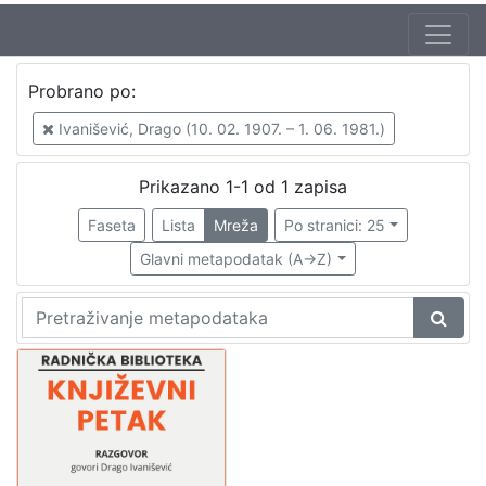
Autor
Probrano po:
Mudri-Škunca, Vera
1
Ivanišević, Drago (10. 02. 1907. – 1. 06. 1981.)
Ivanišević, Drago (10. 02. 1907. – 1. 06. 1981.)
1
Prikazano 1-1 od 1 zapisa
Faseta
Lista
Mreža
Po stranici: 25
[
2
Glavni metapodatak (A->Z)
]
Izdavač
Knjižnice grada Zagreba
1
[
1
]