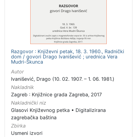
Mjesto
izdanja
Zagreb
1
Razgovor : Književni petak, 18. 3. 1960., Radnički
[
dom / govori Drago Ivanišević ; urednica Vera
1
Mudri-Škunca
]
Autor
Nakladnička
Ivanišević, Drago (10. 02. 1907. – 1. 06. 1981.)
cjelina
Nakladnik
Digitalizirana zagrebačka baština
1
Zagreb : Knjižnice grada Zagreba, 2017
Glasovi Književnog petka
1
Nakladnički niz
Glasovi Književnog petka
•
Digitalizirana
zagrebačka baština
Zbirka
[
2
Usmeni izvori