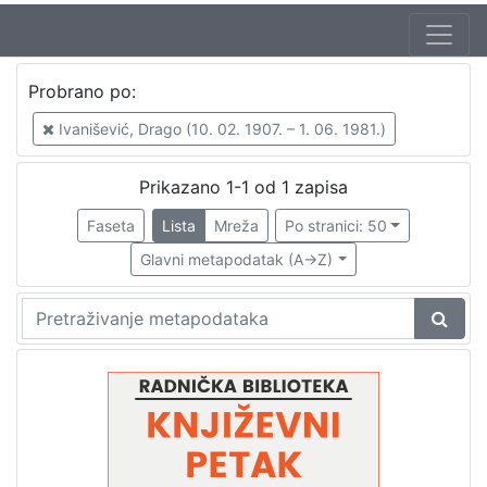
Autor
Probrano po:
Mudri-Škunca, Vera
1
Ivanišević, Drago (10. 02. 1907. – 1. 06. 1981.)
Ivanišević, Drago (10. 02. 1907. – 1. 06. 1981.)
1
Prikazano 1-1 od 1 zapisa
Faseta
Lista
Mreža
Po stranici: 50
[
2
Glavni metapodatak (A->Z)
]
Izdavač
Knjižnice grada Zagreba
1
[
1
]