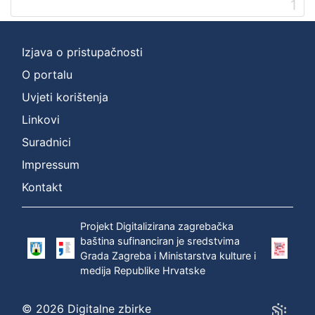
1
]
Prava
Zaštićeno autorskim pravom
1
Izjava o pristupačnosti
O portalu
Uvjeti korištenja
[
Linkovi
1
]
Suradnici
Vrsta
Impressum
građe
Kontakt
zvučna građa - neglazbena
1
Projekt Digitalizirana zagrebačka
baština sufinanciran je sredstvima
Grada Zagreba i Ministarstva kulture i
[
medija Republike Hrvatske
1
]
Zbirka
© 2026 Digitalne zbirke